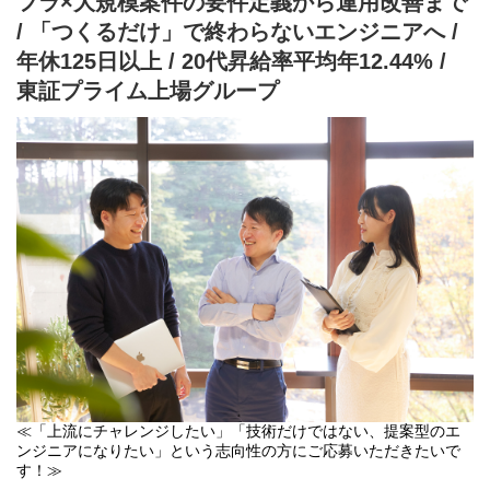
フラ×大規模案件の要件定義から運用改善まで
・DB（SQL）
/ 「つくるだけ」で終わらないエンジニアへ /
3か月目以降からは、公共/社会基盤分野の各領域（中央省庁、地方
年休125日以上 / 20代昇給率平均年12.44% /
自治体、電力、ガス、交通、メディア等）におけるシステムエン
ジニアのポジションをお任せします！
東証プライム上場グループ
先輩社員と一緒に案件参画していただき、まずは広く経験を積む
ことを第一に考えながら、最短でスキルアップを目指すことがで
きます。
≪「会社が利益をため込むより、社員に還元する方が成長につな
がる」という創業時からの考えが制度に反映されています。≫
【査定時期】
年2回：8月 / 2月に査定を実施
【評価軸】※詳細は「SALTO Entrance Book」へ記載
①：メンバーとして現場業務にコミット
②：①+α（成果物・リーダー業務や単価UP、案件拡充等、その他
社内業務に対する目標達成）
→自身で半期ごとに選択可能（役職者は②必須）
【フィードバックについて】
全社員対象に1on1での役員面談&個別のフィードバック面談を実
施
≪「上流にチャレンジしたい」「技術だけではない、提案型のエ
ンジニアになりたい」という志向性の方にご応募いただきたいで
す！≫