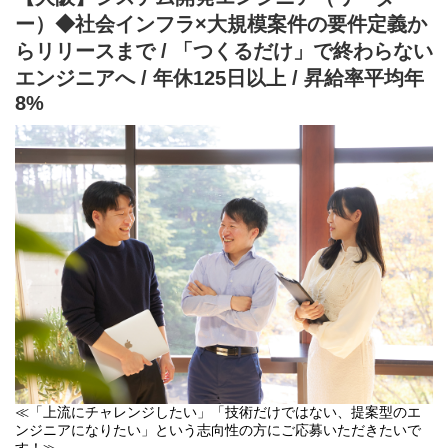
■上場企業の安定基盤×ベンチャーの成長スピード
頑張りを正当に評価し、収入やポジションにダイレクトに反映。
ー）◆社会インフラ×大規模案件の要件定義か
2026年6月にマーケティングやDX推進、コンサルティング事業を
若手でも役職就任が可能で、実際に1年でリーダー、3年で事業部
展開する、株式会社Orchestra Holdingsグループにジョインいたし
長昇進の実績も！
らリリースまで / 「つくるだけ」で終わらない
ました。
未経験入社からSALTO卒業後に「経営者」としてキャリアアップ
エンジニアへ / 年休125日以上 / 昇給率平均年
これまで通りのスピード感を持った成長率は維持しつつ、グルー
した事例もあり可能性は無限大！
プ内での事業協力や経営基盤の強化よるさらなる事業拡大を目指
8%
します。
現在の大阪事務所はエンジニア20名で構成されており、東京拠点
の営業がオンラインで営業活動を行っています。
そんな中、今後の事業拡大に向けて、現地で営業活動に力を入れ
「自分の未来のために『飛躍』し続けられるよう、会社がサポー
ていただける方を募集することになりました！
トする。」
そんな代表の想いのもと、一人ひとりの挑戦と成長を本気で応援
「自分の未来の為に『飛躍』し続けられるよう、会社がサポート
しています。
します」という代表の想いのもと、常に挑戦し、高め合いながら
成長できる環境です！
≪「上流にチャレンジしたい」「技術だけではない、提案型のエ
ンジニアになりたい」という志向性の方にご応募いただきたいで
す！≫