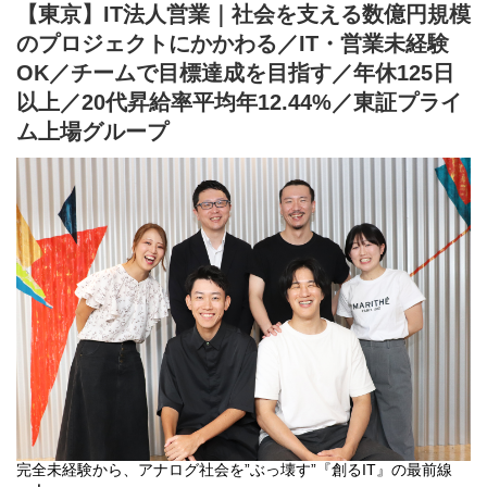
◆長期案件中心で“本質的な成長”ができる
【東京】IT法人営業｜社会を支える数億円規模
短期アサインや“スポット型”の案件はなく、1年以上の長期プロジ
のプロジェクトにかかわる／IT・営業未経験
ェクトが中心です。
≪「会社が利益をため込むより、社員に還元する方が成長につな
要件定義、設計、開発、保守、改善提案までを一貫して担当でき
がる」という創業時からの考えが制度に反映されています。≫
OK／チームで目標達成を目指す／年休125日
るため、「納品して終わり」の働き方ではなく、運用を踏まえた
以上／20代昇給率平均年12.44%／東証プライ
【査定時期】
改善提案力を自然と身に付けられます。さらに、顧客や営業との
年2回：9月 / 3月に査定を実施
継続的なコミュニケーションを通じて、上流工程への理解、折衝
ム上場グループ
力、ビジネス視点といった“エンジニア＋α”の価値が磨かれていき
【評価軸】※詳細は「SALTO Entrance Book」へ記載
ます。
①：メンバーとして現場業務にコミット
環境が頻繁に変わらないため、腰を据えて市場価値を高められる
②：①+α（成果物・リーダー業務や単価UP、案件拡充等、その他
点も大きなメリットです。
社内業務に対する目標達成）
→自身で半期ごとに選択可能（役職者は②必須）
◆元請け直100％で上流工程から参画
官公庁・社会インフラ企業を中心に、すべての案件が元請け直契
【フィードバックについて】
約。
全社員対象に1on1での役員面談&個別のフィードバック面談を実
二次請け、三次請けの立場ではなく、エンドクライアントとの直
施
接折衝が可能なため、仕様が決まった状態からではなく、“構想段
階”からプロジェクトに参画できます。
「上流に挑戦したい」「提案型のエンジニアへキャリアシフトし
たい」という方にとって最適な環境です。
◆ 実力主義 × 高い昇給率！
年功序列は一切なく、評価は成果と成長度合いに連動していま
す。
完全未経験から、アナログ社会を”ぶっ壊す”『創るIT』の最前線
年2回の査定により、昇給率年平均8.97%（20代は12.44％）。こ