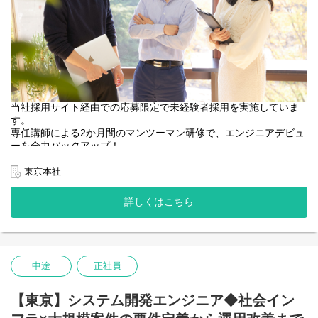
当社採用サイト経由での応募限定で未経験者採用を実施していま
す。
専任講師による2か月間のマンツーマン研修で、エンジニアデビュ
ーを全力バックアップ！
===========
東京本社
◆入社後の流れ
まずは、2か月間の自社内研修を受けていただきます。
詳しくはこちら
専任講師が横にいる環境でフルタイムでの研修を実施し、「Web
システムを0から作成できるようになる」ことをゴールとして、実
践的なスキルを身につけていきます。
【カリキュラム】
中途
正社員
・インターネットの基本
・インフラ（サーバー/クラウド）
・HTML/CSS/JavaScriptを使ったフロントエンド開発
【東京】システム開発エンジニア◆社会イン
・Javaを使ったバックエンド開発