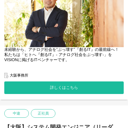
働き方は不安」という方も大歓迎！
→自身で半期ごとに選択可能（役職者は②必須）
チーム全体で目標達成を目指すため、成功事例やノウハウを共有
しながら、お互いに支え合って成果を積み重ねる文化がありま
【フィードバックについて】
す。
全社員対象に1on3での役員面談&個別のフィードバック面談を実
施
■IT知識ゼロでも安心の育成体制
入社後は、営業コンサルティング経験も持つ先輩社員によるOJT
からスタート。
研修マニュアル・OJT・毎日の振り返り（夕会）を通じて、営業
未経験から、アナログ社会を”ぶっ壊す”『創るIT』の最前線へ！
スキルだけでなく、IT業界やシステム開発の基礎知識も一から学
私たちは「ヒトへ『創るIT』- アナログ社会をぶっ壊す-」を
べます。
VISIONに掲げるITベンチャーです。
専門知識が必要な業界だからこそ、未経験者向けの教育体制を整
えており、営業経験・IT経験がなくても安心してスタートできま
・「自立して稼ぎたい」
す。
・「将来、独立も視野に入れたい」
大阪事務所
・「キャリアを築くために本物の営業力を身につけたい」
■組織構成
――その強い決意、SALTOが本気で支援します！
詳しくはこちら
20代～40代まで在籍しており、全員が目標達成に向けて努力でき
るメンバーであることが一番の特徴。
単なる技術者提案ではなく、顧客課題の抽出から案件に携わるこ
ただし、一人勝ちを目指すのではなく、チーム数字の達成に向け
とができ、他社では得られない経験値やITスキルを身に付けられ
て協力し合える環境です。
ます。
社員旅行（沖縄実績あり）、BBQ、お花見、スポーツ大会など有
また、人々の生活基盤を支える社会インフラ事業に注力している
中途
正社員
志による社内イベントも多数開催。
ため、身近な人や自分の生活も支えるような、億単位の大規模案
仕事も遊びも本気で取り組む文化です。
件にも携わることができます。
【大阪】システム開発エンジニア（リーダ