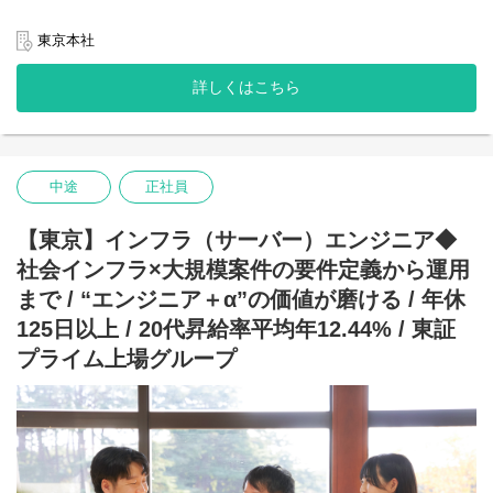
◆営業と技術がフラットに連携する組織
当社のエンジニアは、営業から依頼された案件を“ただ受け取るだ
東京本社
け”の立場ではありません。
技術部も課長職以上は予算を持ち、「どのような価値を提供する
詳しくはこちら
か」「どの案件を拡大すべきか」を営業と共に企画段階から検討
します。
また、営業・顧客・技術チームの三者で定例ミーティングを実施
し、課題共有から提案、実装までを一体となって推進。
そのため、「営業との温度差がある」「現場の声が届かない」と
中途
正社員
いった不満が生まれにくい、風通しの良い組織になっています。
◆長期案件中心で“本質的な成長”ができる
【東京】インフラ（サーバー）エンジニア◆
短期アサインや“スポット型”の案件はなく、1年以上の長期プロジ
社会インフラ×大規模案件の要件定義から運用
ェクトが中心です。
要件定義、設計、開発、保守、改善提案までを一貫して担当でき
まで / “エンジニア＋α”の価値が磨ける / 年休
るため、「納品して終わり」の働き方ではなく、運用を踏まえた
125日以上 / 20代昇給率平均年12.44% / 東証
改善提案力を自然と身に付けられます。さらに、顧客や営業との
継続的なコミュニケーションを通じて、上流工程への理解、折衝
プライム上場グループ
力、ビジネス視点といった“エンジニア＋α”の価値が磨かれていき
ます。
環境が頻繁に変わらないため、腰を据えて市場価値を高められる
点も大きなメリットです。
◆元請け直100％で上流工程から参画
官公庁・社会インフラ企業を中心に、すべての案件が元請け直契