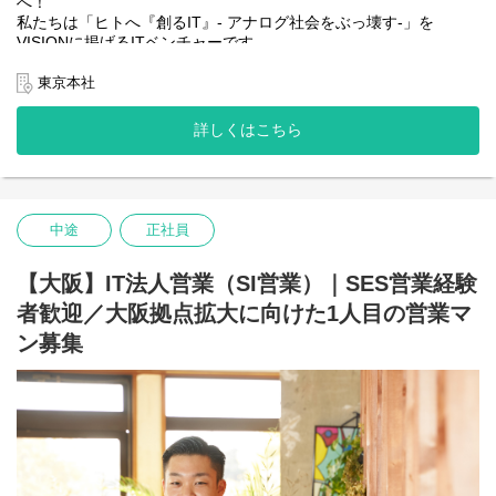
へ！
れは日本平均の約3倍で、半期で20,000円以上昇給した社員は約
私たちは「ヒトへ『創るIT』- アナログ社会をぶっ壊す-」を
60％、入社半年で年収50万円以上アップした例もあります。
VISIONに掲げるITベンチャーです。
“挑戦を歓迎し、還元する”という価値観が制度面でも明確に設計さ
れています。
・「自立して稼ぎたい」
東京本社
・「キャリアを築くために本物の営業力を身につけたい」
◆上場企業の安定基盤×ベンチャーの成長スピード
・「IT業界で新しいキャリアをスタートしたい」
2026年6月に株式会社Orchestra Holdingsグループにジョインいた
詳しくはこちら
しました。
――その強い決意、SALTOが本気で支援します！
経営陣の変更はないため、これまで通りのスピード感を持った成
長率は維持しつつ、グループ内での事業協力や経営基盤の強化よ
るさらなる事業拡大を目指します。
単なる人材マッチングではなく、顧客課題の抽出から案件に携わ
今後は、マーケティングやDX推進、コンサルティング、ゲーム開
中途
正社員
ることができ、他社では得られない経験値やITスキルを身に付け
発などのエンタメ事業など、グループ内でのキャリアの選択肢も
られます。
広がっていく予定です。
また、人々の生活基盤を支える社会インフラ事業に注力している
【大阪】IT法人営業（SI営業）｜SES営業経験
ため、身近な人や自分の生活も支えるような、億単位の大規模案
者歓迎／大阪拠点拡大に向けた1人目の営業マ
件にも携わることができます。
≪「会社が利益をため込むより、社員に還元する方が成長につな
あなたが創出した商談が、社会を支える大規模プロジェクトにつ
がる」という創業時からの考えが制度に反映されています。≫
ン募集
ながることも少なくありません。
【査定時期】
頑張りを正当に評価し、収入やポジションにダイレクトに反映。
年2回：9月 / 3月に査定を実施
若手でも役職就任が可能で、実際に1年でリーダー、3年で事業部
長昇進の実績も！
【評価軸】※詳細は「SALTO Entrance Book」へ記載
①：メンバーとして現場業務にコミット
新規飛び込み営業や最初から個人で売上目標を持つといったこと
②：①+α（成果物・リーダー業務や単価UP、案件拡充等、その他
はないため、「営業に挑戦したいけれど、売上ノルマに追われる
社内業務に対する目標達成）