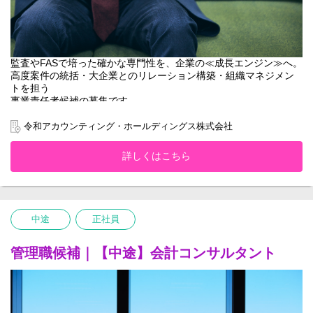
監査やFASで培った確かな専門性を、企業の≪成長エンジン≫へ。
高度案件の統括・大企業とのリレーション構築・組織マネジメン
トを担う
事業責任者候補の募集です。
当社は、決算・開示などの継続支援（Long業務）を通じて築いた
令和アカウンティング・ホールディングス株式会社
信頼関係を基盤に、
IPO支援・M&A・事業再生・AI導入支援などの高度な経営課題
詳しくはこちら
（Short業務）を解決する、
独自の伴走型コンサルティングを展開しています。
専門家やプレイヤーの枠を超え、Long・Short双方のサービスを統
括し、
中途
正社員
顧客・組織・事業を横断的にマネジメントすることが、本ポジシ
ョンに期待する役割です。
管理職候補｜【中途】会計コンサルタント
【具体的な業務内容】
・Long・Short双方の統括
・IPO・M&A・事業再生など高度案件の推進
・大企業クライアントとのリレーション構築・経営層への提案
・品質・収益・進捗管理