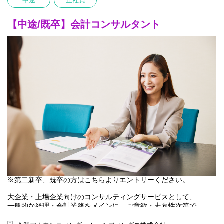
中途
正社員
当社では、決算・開示などの継続支援（Long業務）を通じてクラ
「ハンズオン型の継続的なコンサルティング基盤」を確固たる強
イアントの経営基盤を支えながら、
みとしており、
その深い理解を活かしてIPO支援・M&A・事業再生・AI導入支援な
毎年15％前後の売上成長と高水準の利益率を維持し続けるなど、
【中途/既卒】会計コンサルタント
どの高度な経営課題（Short業務）の解決まで一貫して携わりま
盤石な経営基盤を誇ります。この「揺るぎない安定基盤」と上場
す。
企業としての
Long業務とShort業務の両方に携わり、会計の専門性を幅広く磨
さらなる「事業拡大の勢い」を掛け合わせ、
き、将来的にはチームを率いる管理職として、
2025年10月に「コンサルティング推進本部」を新設しました。
クライアントと組織の成長を牽引する会計プロフェッショナルを
これまでのIPO支援、M&A支援などに加え、事業再生、
目指していただきます。
そして独自のAI（ミラクル経理）導入支援など、より高度なコン
サルティング
【具体的な業務内容】（一例）
領域への事業拡大を急ピッチで進めています。
■コンサルティング《Long》
これまでの専門家としての枠を超え、
・財務諸表・決算書類の作成
組織づくりや新たな事業の柱の創出など、共に第2の創業期を盛り
・決算・連結決算
上げるトップタレントを求めています。
・開示資料（有価証券報告書・決算短信等）の作成・レビュー
▍大企業への価値提供「Long×Short」のハイブリッド・キャリア
■コンサルティング《Short》（スポット案件）
── What you do
・IPO支援
・M&A（財務DD・株価算定）
当社の最大の強みは経済・社会インフラを牽引するエンタープラ
・組織再編・内部統制
イズ企業や
・AI導入・DX推進支援
※第二新卒、既卒の方はこちらよりエントリーください。
政府系金融機関を中心とした1,900社以上の優良クライアントに対
し、
【将来的にお任せしたいこと】
大企業・上場企業向けのコンサルティングサービスとして、
経営を会計分野から支え続けている圧倒的な実績にあります。
経験を積んだ後は、専門性をさらに高めながら、案件統括者や管
一般的な経理・会計業務をメインに、ご意欲・志向性次第で、
理職として以下のような役割を担っていただきます。
会計コンサル業務（M＆A、財務DD等）まで幅広くお任せいたし
https://rw-ah.net/about/client/
・クライアントへの提案・リレーション構築
ます。