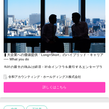
・メンバーの育成・評価・マネジメント
■統括するコンサルティング領域（一例）
※実務を担当するだけでなく、
案件全体の品質管理・顧客対応・チームマネジメントを通じて、
事業成長を牽引していただくことを期待しています。
《Long》
・決算・連結決算
・有価証券報告書、決算短信などの開示資料作成
・財務・経理体制の構築支援
《Short》
▍大企業への価値提供「Long×Short」のハイブリッド・キャリア
・IPO支援
── What you do
・M&A（財務DD・株価算定）
当社の最大の強みは経済・社会インフラを牽引するエンタープラ
・事業再生
イズ企業や
・IFRS導入支援
政府系金融機関を中心とした1,900社以上の優良クライアントに対
・AI導入支援
令和アカウンティング・ホールディングス株式会社
し、
経営を会計分野から支え続けている圧倒的な実績にあります。
▍私たちの現在地と未来 ── Why Now?
詳しくはこちら
https://rw-ah.net/about/client/
2024年12月に会計ファームとしては初めて東証グロース上場を果
【業務内容】
たし、
単なる過去の数字のチェックや、アドバイスだけで終わるスポッ
勢いに乗る当社。
ト型のコンサルティングではありません。
日本を代表する大企業の決算・開示を深く支える