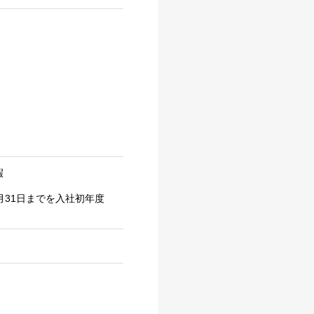
暇
月31日までを入社初年度
）