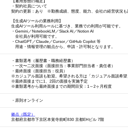
【雇用形態の補足】
・契約社員について
契約の更新：あり ※勤務成績、態度、能力、会社の経営状況も
【生成AIツールの業務利用】
生成AIツール利用ルールに基づき、業務での利用が可能です。
・Gemini／NotebookLM／Slack AI／Notion AI
全社員が利用可能です。
・ChatGPT／Claude／Cursor／GitHub Copilot 等
用途・情報管理の観点から、申請・許可制となります。
・書類選考（履歴書・職務経歴書）
・一次〜二次面接（面接担当：事業部門担当者・責任者）
・最終面接（面接担当：役員）
※カジュアル面談も歓迎。希望される方は「カジュアル面談希望
※最終面接までに1、2回の面接を実施予定
※書類選考から最終面接までの期間目安：1～2ヶ月程度
・原則オンライン
拠点（既定）
京都府京都市下京区本覚寺前町830 京都EHビル 7階