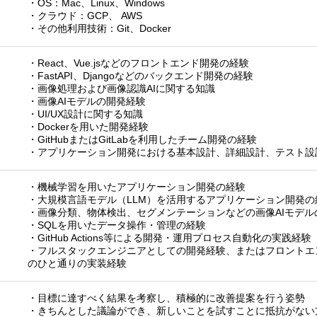
・OS：Mac、Linux、Windows
・クラウド：GCP、 AWS
・その他利用技術：Git、Docker
・React、Vue.jsなどのフロントエンド開発の経験
・FastAPI、Djangoなどのバックエンド開発の経験
・画像処理および画像認識AIに関する知識
・画像AIモデルの開発経験
・UI/UX設計に関する知識
・Dockerを用いた開発経験
・GitHubまたはGitLabを利用したチーム開発の経験
・アプリケーション開発における基本設計、詳細設計、テスト設
・機械学習を用いたアプリケーション開発の経験
・大規模言語モデル（LLM）を活用するアプリケーション開発の
・画像分類、物体検出、セグメンテーションなどの画像AIモデル
・SQLを用いたデータ操作・管理の経験
・GitHub Actions等による開発・運用プロセス自動化の実践経験
・フルスタックエンジニアとしての開発経験、またはフロントエ
のひと通りの実装経験
・目標に達すべく結果を考察し、積極的に改善提案を行う姿勢
・きちんとした議論ができ、新しいことを試すことに抵抗がない