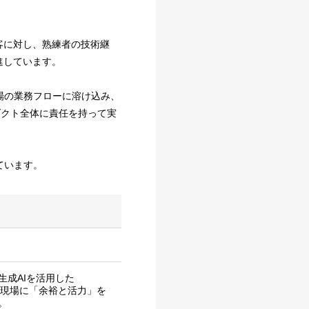
客に対し、熟練者の技術継
進しています。
現場の業務フローに溶け込み、
ダクト全体に責任を持って実
ています。
成AIを活用した
 現場に「余裕と活力」を
。