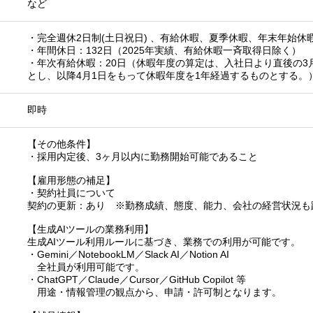
など
・完全週休2日制(土日祝日) 、有給休暇、夏季休暇、年末年始休
・年間休日：132日（2025年実績、有給休暇一斉取得日除く）
・年次有給休暇：20日（休暇年度の算定は、入社日より直後の3
とし、以降4月1日をもって休暇年度を1年経過するものとする。
即時
【その他条件】
・採用内定後、3ヶ月以内に勤務開始可能であること
【雇用形態の補足】
・契約社員について
契約の更新：あり ※勤務成績、態度、能力、会社の経営状況も
【生成AIツールの業務利用】
生成AIツール利用ルールに基づき、業務での利用が可能です。
・Gemini／NotebookLM／Slack AI／Notion AI
全社員が利用可能です。
・ChatGPT／Claude／Cursor／GitHub Copilot 等
用途・情報管理の観点から、申請・許可制となります。