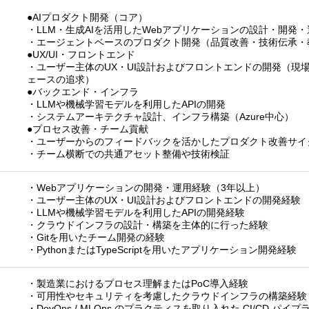
●AIプロダクト開発（コア）
・LLM・生成AIを活用したWebアプリケーションの設計・開発・
・エージェントベースのプロダクト開発（品質改善・技術伝承・
●UX/UI・フロントエンド
・ユーザー主体のUX・UI設計およびフロントエンドの開発（現
ェースの追求）
●バックエンド・インフラ
・LLMや機械学習モデルを利用したAPIの開発
・システムアーキテクチャ設計、インフラ構築（Azure中心）
●プロセス改善・チーム貢献
・ユーザーからのフィードバックを活かしたプロダクト改善サイ
・チーム横断での共通アセット整備や技術検証
・Webアプリケーションの開発・運用経験（3年以上）
・ユーザー主体のUX・UI設計およびフロントエンドの開発経験
・LLMや機械学習モデルを利用したAPIの開発経験
・クラウドインフラの設計・構築を主体的に行った経験
・Gitを用いたチーム開発の経験
・PythonまたはTypeScriptを用いたアプリケーション開発経験
・製造業におけるプロセス理解またはPoC導入経験
・可用性やセキュリティを考慮したクラウドインフラの構築経験
・DevOps / MLOps のプラクティスを取り入れた CI/CD パ