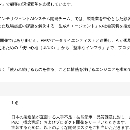
ン」で顧客の現場変革を支援しています。
インテリジェントAIシステム開発チーム」では、製造業を中心とした顧
った現場起点の課題を解決する「生成AIエージェント」の社会実装を推
けの開発ではありません。PMやデータサイエンティストと連携し、AIが
るための「使い心地（UI/UX）」から「堅牢なインフラ」まで、プロ
なく「使われ続けるものを作る」ことに情熱を注げるエンジニアを求め
1 名
日本の製造業が直面する人手不足・技能伝承・品質課題に対し、生
PoC（概念実証）およびプロダクト開発をリードいただきます。
実装するために、以下のような開発タスクをご担当いただきます