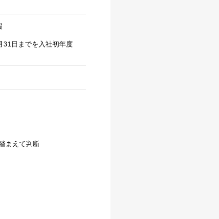
暇
月31日までを入社初年度
）
踏まえて判断