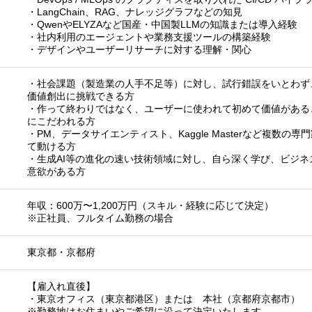
・LangChain、RAG、ナレッジグラフなどの知見
・QwenやELYZAなど国産・中国製LLMの知識または導入経験
・社内利用のエージェントや業務支援ツールの構築経験
・デザインやユーザーリサーチに対する理解・関心
・社会課題（製造業の人手不足等）に対し、試行錯誤をいとわず
価値創出に挑戦できる方
・作って終わりではなく、ユーザーに使われて初めて価値があると
にこだわれる方
・PM、データサイエンティスト、Kaggle Masterなど複数の
て動ける方
・生成AI等の進化の速い技術領域に対し、自ら深く学び、ビジ
意欲がある方
年収：600万〜1,200万円（スキル・経験に応じて決定）
※正社員、フルタイム勤務の場合
東京都
・
京都府
【雇入れ直後】
・東京オフィス（東京都港区）または 本社（京都府京都市）
※勤務地はお住まいやご希望に沿って決定いたします。