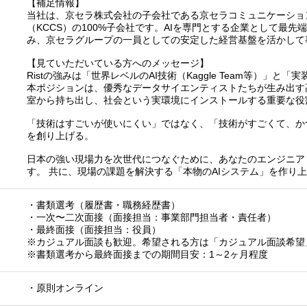
【補足情報】
当社は、京セラ株式会社の子会社である京セラコミュニケーショ
（KCCS）の100%子会社です。AIを専門とする企業として最先
み、京セラグループの一員としての安定した経営基盤を活かして
【見ていただいている方へのメッセージ】
Ristの強みは「世界レベルのAI技術（Kaggle Team等）」と「
本ポジションは、優秀なデータサイエンティストたちが生み出す
室から持ち出し、社会という実環境にインストールする重要な役
「技術はすごいが使いにくい」ではなく、「技術がすごくて、か
を創り上げる。
日本の強い現場力を次世代につなぐために、あなたのエンジニア
す。 共に、現場の課題を解決する「本物のAIシステム」を作り
・書類選考（履歴書・職務経歴書）
・一次〜二次面接（面接担当：事業部門担当者・責任者）
・最終面接（面接担当：役員）
※カジュアル面談も歓迎。希望される方は「カジュアル面談希望
※書類選考から最終面接までの期間目安：1～2ヶ月程度
・原則オンライン