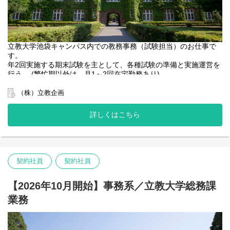
立教大学池袋キャンパス内での教務事務（試験担当）のお仕事で
す。
年2回実施する期末試験を主として、各種試験の準備と実施運営を
行う。 (繁忙期以外は、月1～2回在宅勤務あり)
・教職員・学生対応（窓口・電話・メール）
（株）立教企画
・アルバイト管理（シフト作成、研修、スタッフ業務管理）
・PC操作による文書作成、既存データベースの検索・操作、デー
詳しくはこちら
タの更新、プリントアウト
（Excel、Word、Access、ブラウザソフト、メールソフト、専用
端末）
・ファイリング
・備品類の調達、管理
契約社員
契約社員
【2026年10月開始】事務系／立教大学総務課
業務