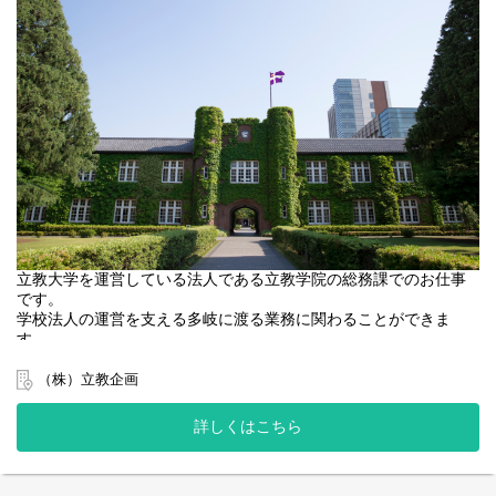
立教大学を運営している法人である立教学院の総務課でのお仕事
です。
学校法人の運営を支える多岐に渡る業務に関わることができま
す。
１、式典に関するサポート業務（ご案内先リスト作成、発送業
（株）立教企画
務、会場セッティング、当日受付）
２、役員に関わる事務（慶弔対応、出張手配等サポート業務）
詳しくはこちら
３、会議の運営に関わる業務（会議資料のチェック作業、データ
作成、会場セッティング）
４、電話対応