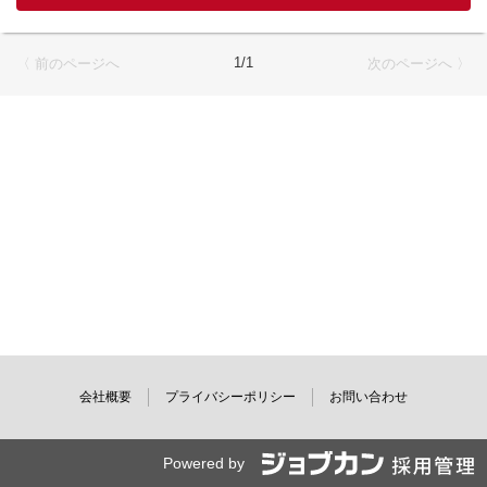
※調理といってもパン粉をつけて揚げるだけなどの
簡単なものなので安心！
◆簡単な仕込み
1/1
〈 前のページへ
次のページへ 〉
◆提供などをオマカセ♪
※席数10席＆食券での事前精算なので、レジ業務もなく、接客は
少なめです！
※複数名で運営いたしますので
体の負担も少なく働けると好評です！
会社概要
プライバシーポリシー
お問い合わせ
Powered by