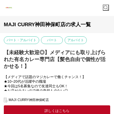
MAJI CURRY神田神保町店の求人一覧
パート・アルバイト
パート
アルバイト
【未経験大歓迎◎】メディアにも取り上げら
れた有名カレー専門店【髪色自由で個性が活
かせる！】
【メディアで話題のマジカレーで働くチャンス！】
★10~20代が活躍中の職場
★今回は5名募集なので友達同士もOK！
★お店が小さいので体の負担も少ない◎
★駅チカなのでらくらく出勤！
MAJI CURRY神田神保町店
【具体的には】
詳しくはこちら
◆調理、盛り付け