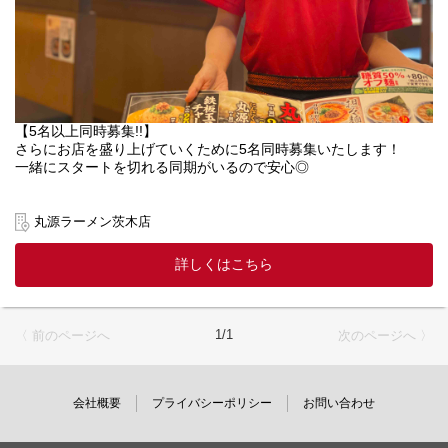
【5名以上同時募集!!】
さらにお店を盛り上げていくために5名同時募集いたします！
一緒にスタートを切れる同期がいるので安心◎
【具体的には】
丸源ラーメン茨木店
①ホール
◆ご案内
詳しくはこちら
◆オーダー
◆レジ
◆料理提供
※マニュアル完備◎安心して働けます。
1/1
〈 前のページへ
次のページへ 〉
②キッチン
◆調理
◆洗い物
会社概要
プライバシーポリシー
お問い合わせ
◆仕込み
※未経験の方でも1ヶ月程で全てのポジションに慣れました！とい