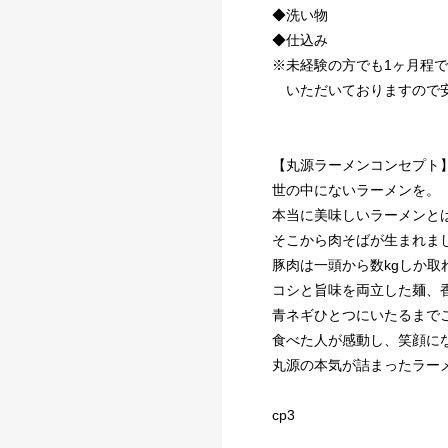
◆洗い物
◆仕込み
※未経験の方でも1ヶ月程
いただいておりますので安
【丸源ラーメンコンセプト
世の中にないラーメンを。
本当に美味しいラーメンと
そこから肉そばが生まれま
豚肉は一頭から数kgしか取
コシと旨味を両立した麺、
青ネギひとつにいたるまで
食べた人が感動し、笑顔に
丸源の本気が詰まったラー
cp3