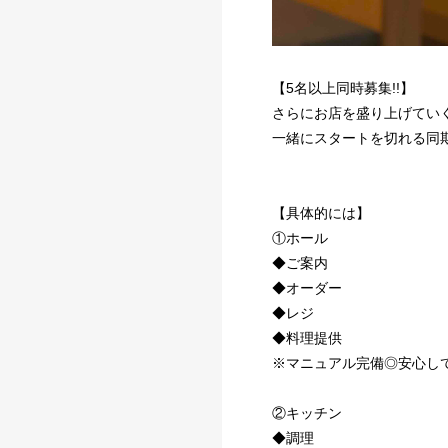
【5名以上同時募集!!】
さらにお店を盛り上げてい
一緒にスタートを切れる同
【具体的には】
①ホール
◆ご案内
◆オーダー
◆レジ
◆料理提供
※マニュアル完備◎安心し
②キッチン
◆調理