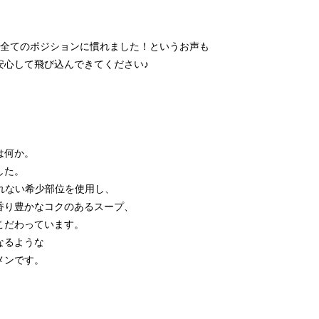
で全てのポジションに慣れました！というお声も
心して飛び込んできてください♪
】
は何か。
した。
れない希少部位を使用し、
香り豊かなコクのあるスープ、
こだわっています。
なるような
メンです。