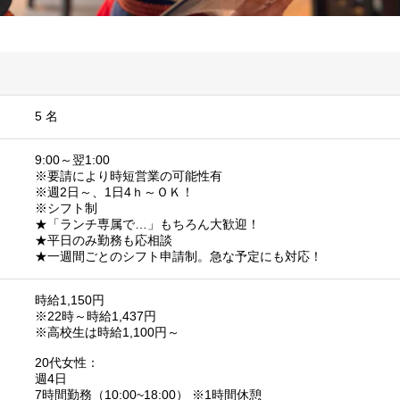
5 名
9:00～翌1:00
※要請により時短営業の可能性有
※週2日～、1日4ｈ～ＯＫ！
※シフト制
★「ランチ専属で…」もちろん大歓迎！
★平日のみ勤務も応相談
★一週間ごとのシフト申請制。急な予定にも対応！
時給1,150円
※22時～時給1,437円
※高校生は時給1,100円～
20代女性：
週4日
7時間勤務（10:00~18:00） ※1時間休憩