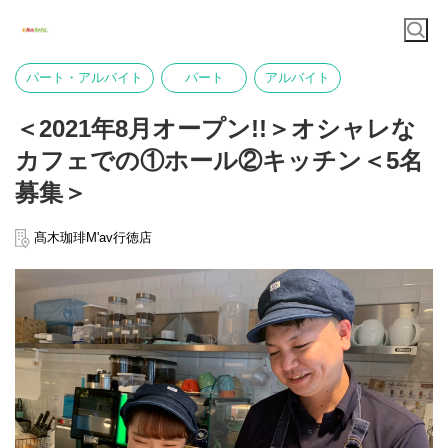
パート・アルバイト
パート
アルバイト
＜2021年8月オープン!!＞オシャレな
カフェでの①ホール②キッチン＜5名
募集＞
髙木珈琲M'av行徳店