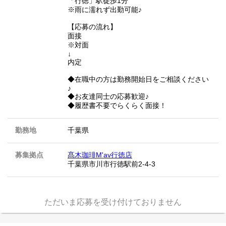
「行徳」駅徒歩1分
※雨に濡れず出勤可能♪
【応募の流れ】
面接
※対面
↓
内定
◆在職中の方は勤務開始日をご相談ください
♪
◆お友達同士の応募歓迎♪
◆履歴書不要でらくらく面接！
勤務地
千葉県
募集拠点
髙木珈琲M'av行徳店
千葉県市川市行徳駅前2-4-3
ただいま応募を受け付けておりません