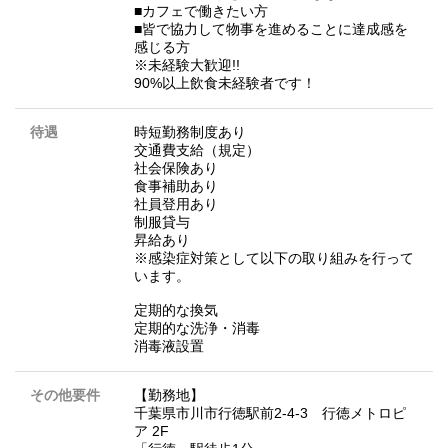
■カフェで働きたい方
■皆で協力して物事を進めることに達成感を
感じる方
※未経験大歓迎!!
90%以上飲食未経験者です！
待遇
時短勤務制度あり
交通費支給（規定）
社会保険あり
食事補助あり
社員登用あり
制服貸与
昇給あり
※感染症対策として以下の取り組みを行って
います。
定期的な換気
定期的な洗浄・消毒
消毒液設置
その他要件
【勤務地】
千葉県市川市行徳駅前2-4-3 行徳メトロピ
ア 2F