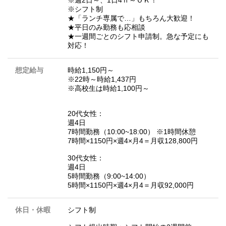
※週2日～、1日4ｈ～ＯＫ！
※シフト制
★「ランチ専属で…」もちろん大歓迎！
★平日のみ勤務も応相談
★一週間ごとのシフト申請制。急な予定にも
対応！
想定給与
時給1,150円～
※22時～時給1,437円
※高校生は時給1,100円～
20代女性：
週4日
7時間勤務（10:00~18:00） ※1時間休憩
7時間×1150円×週4×月4＝月収128,800円
30代女性：
週4日
5時間勤務（9:00~14:00）
5時間×1150円×週4×月4＝月収92,000円
休日・休暇
シフト制