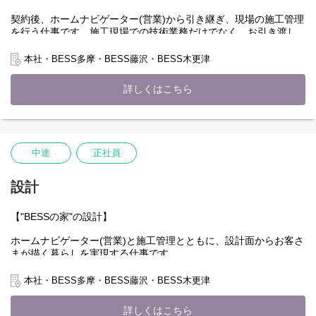
そして、そんなBESS事業を主宰するのが当社アールシーコアで
す。
契約後、ホームナビゲーター(営業)から引き継ぎ、現場の施工管理
アールシーコアは、マーケットは自分達でつくるものだと考えて
を行う仕事です。施工現場での技術業務だけでなく、お引き渡し
います。
までの顧客対応、手続き業務も担当します。
ログハウスからスタートしたBESS事業が、マーケティングから企
お客さまと現場の職人、双方とのコミュニケーションスキルも求
本社・BESS多摩・BESS藤沢・BESS木更津
画、製造、販売、サービスを統合し、
められます。
住宅市場に新たなマーケットを創造したように、これからもいろ
詳しくはこちら
んなジャンルで、いままで誰も気づいていない、
具体的には、
つぎの生活や歓びを生み出すマーケットをつくっていきたいと思
◇ 建築現場における工程・安全・品質の管理監督業務全般
っています。
◇ 担当物件における予算・利益管理
◇ 担当物件における顧客対応窓口、対顧客フォロー業務全般
「昨日の常識は今日の非常識」です。
◇ 協力工務店に対する技術指導
いままでにない「これから」を一緒に作っていきませんか？
中途
正社員
◇ 協力工務店の新規開拓
■働き方の特徴
設計
・現場への移動用に社用車を貸与します。ご自宅近くの駐車場を
会社契約し、直行直帰が可能です。
【"BESSの家"の設計】
・事務作業等は、リモートワークや複数拠点（昭島市・藤沢市・
木更津市）からの選択が可能です。（選択は都度ではなく、ご自
ホームナビゲーター(営業)と施工管理とともに、設計面からお客さ
身の拠点として設定）
まが描く暮らしを実現する仕事です。
・所属は本社の技術部門です。週1回は本社（渋谷区）に出社し、
BESSでは、暮らしの提案を具現化したモデルプランをあらかじめ
会議や情報共有等を行います。
ご用意しています。設計は、そのモデルプランをベースに、お客
本社・BESS多摩・BESS藤沢・BESS木更津
さまの要望や建設地要件に合わせてアレンジを加えるスタイルで
■キャリアパス
す。物件ごとの設計・申請諸手続きを担当します。
戸建住宅設計、特建事業部門（BtoBの大型木造建築）の施工管
詳しくはこちら