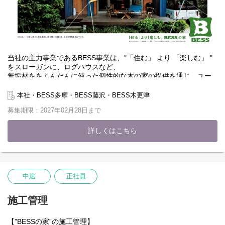
当社の主力事業であるBESS事業は、"「住む」 より 「楽しむ」 "
をスローガンに、ログハウスなど、
無垢材ををふんだんに使った個性的な木の家の提供を通じ、ユー
ザー・ハピネスの実現を目指しています。
本社・BESS多摩・BESS藤沢・BESS木更津
当社は創業以来、「消費社会が成熟しモノが豊かになったら、
募集期限：2027年02月28日まで
“感性の時代”が来る」という捉え方を背景に、"感性マーケティン
グ"を推進してきました。
衣食住の「衣」や「食」と同じように、住宅においても機能では
詳しくはこちら
なく
「好きか嫌いか」の感性で選ぶ時代が来ると考え、1986年にBESS
事業をスタートしました。
BESSでは、広報宣伝、カタログ、LOGWAY（展示場）、営業スタ
中途
正社員
イル、アフターサービス等々…
その全てにおいて「好き」になってもらい、ファンになっていた
施工管理
だくことを目指したスタイルを貫いています。
【”BESSの家”の施工管理】