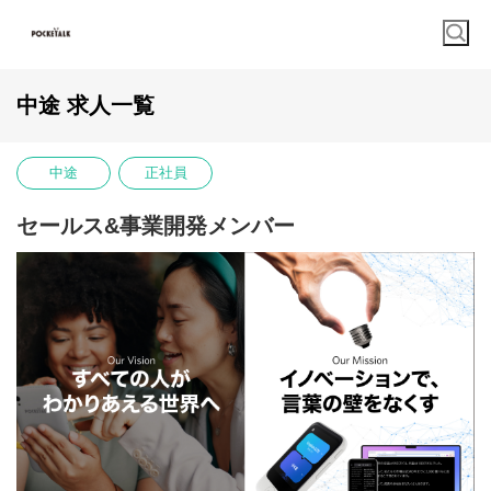
中途 求人一覧
中途
正社員
セールス&事業開発メンバー