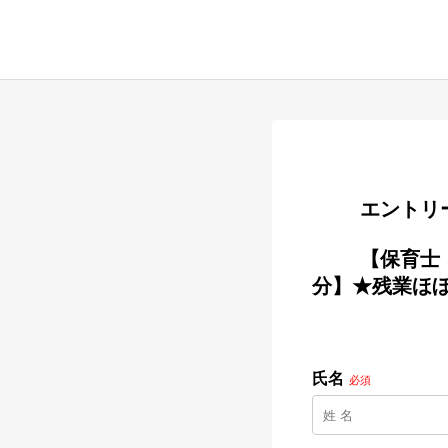
        
        【保育士・パート／アルバイト】お祝い金5万円支給！【西葛西駅 徒歩5
分】★残業ほぼ
氏名
必須