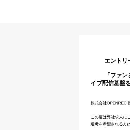
        
        「ファンとクリエイターをつなぐ」体験を共に創る。超低遅延・高画質ラ
イブ配信基盤を
株式会社OPENREC
この度は弊社求人に
選考を希望される方