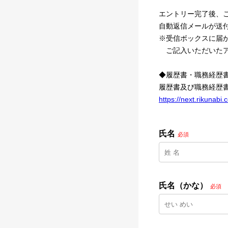
エントリー完了後、ご記入い
自動返信メールが送
※受信ボックスに届
ご記入いただいたア
◆履歴書・職務経歴
履歴書及び職務経歴
https://next.rikunab
氏名
必須
氏名（かな）
必須