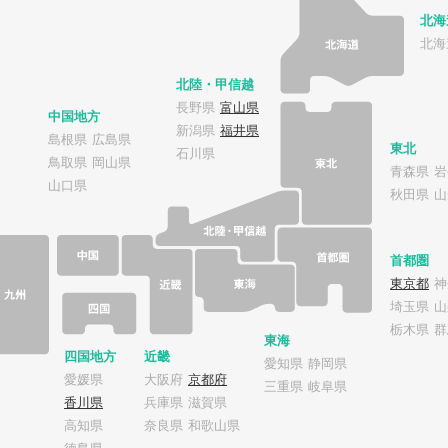
北海
北海
北陸・甲信越
長野県
富山県
中国地方
新潟県
福井県
島根県
広島県
東北
石川県
鳥取県
岡山県
青森県
岩
山口県
秋田県
山
首都圏
東京都
神
埼玉県
山
栃木県
群
東海
四国地方
近畿
愛知県
静岡県
愛媛県
大阪府
京都府
三重県
岐阜県
香川県
兵庫県
滋賀県
高知県
奈良県
和歌山県