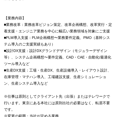
【業務内容】
■業務改革：業務改革ビジョン策定、改革企画構想、改革実行・定
着支援・エンジニア業務を中心に幅広い業務領域を対象にご支援
■PLM導入支援：PLM企画構想〜業務要件定義、PMO（基幹シス
テム導入のご支援実績もあり）
■設計DX支援：設計DXグランドデザイン（モジュラーデザイン
等）、システム企画構想〜要件定義、CAD・CAE・自動化/最適化
ツール導入など
■生産DX支援：工場・生産DX、生産設備導入・レイアウト設計、
在庫管理・マテハン導入、工場建設支援、生産シミュレーショ
ン、生産システム導入など
※仕事は原則としてクライアント先（出張）またはテレワークで
行います。東京にある本社には原則出社の必要はなく、転居不要
です。
※変更の範囲：当社が定める業務