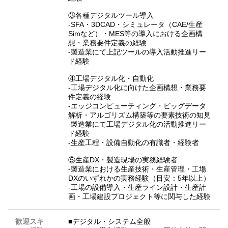
③各種デジタルツール導入
‐SFA・3DCAD・シミュレータ（CAE/生産
Simなど）・MES等の導入における企画構
想・業務要件定義の経験
‐製造業にて上記ツールの導入活動推進リー
ド経験
④工場デジタル化・自動化
‐工場デジタル化に向けた企画構想・業務要
件定義の経験
‐エッジコンピューティング・ビッグデータ
解析・アルゴリズム構築等の要素技術の知見
‐製造業にて工場デジタル化の活動推進リー
ド経験
‐生産工程・設備自動化の有識者・経験者
⑤生産DX・製造現場の実務経験者
‐製造業における生産技術・生産管理・工場
DXのいずれかの実務経験（目安：5年以上）
‐工場の設備導入・生産ライン設計・生産計
画・工場建設プロジェクト等に関与した経験
歓迎スキ
■デジタル・システム全般