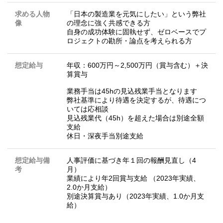
求める人物
「日本の製造業を元気にしたい」という弊社
像
の理念に強く共感できる方
自身の成功体験に固執せず、ゼロベースでプ
ロジェクトの勘所・論点を考えられる方
想定給与
年収：600万円～2,500万円（賞与含む）＋決
算賞与
業務手当は45hの見込残業手当となります
弊社基準により待遇を決定するが、待遇につ
いては応相談
見込残業代（45h）を超えた場合は別途全額
支給
休日・深夜手当別途支給
想定給与備
人事評価に基づき年１回の報酬見直し（4
考
月）
業績により年2回賞与支給 （2023年実績、
2.0か月支給）
別途決算賞与あり（2023年実績、1.0か月支
給）