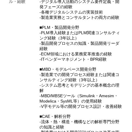
ル・経験
‐デジタル導入活動のシステム要件定義・開
発フェーズの経験
‐各種デジタルシステムの実装技術
‐製造業実務とコンサルタントの両方の経験
■PLM・製品開発分野
‐PLM導入経験またはPLM関連コンサルティ
ング経験（3年以上）
‐製品開発プロセスの知識・製品開発リーダ
経験
‐ECM領域における業務変革推進の経験
‐ITベンダーマネジメント・BPR経験
■MBD・モデルベース開発分野
‐製造業での開発プロセス経験または関連コ
ンサルティング経験（3年以上）
‐システム思考とモデリングの基本概念の理
解
‐MBD/MBSEツール（Simulink・Amesim・
Modelica・SysML等）の使用経験
‐V字モデル等の開発プロセス設計・改善経験
■CAE・解析分野
‐流体・熱・構造・機構などの解析専門分野
の知識と経験