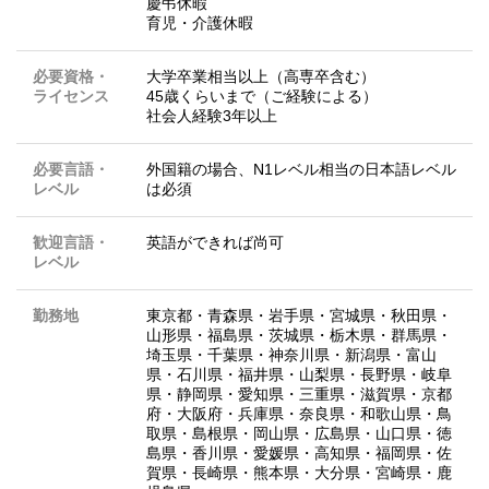
慶弔休暇
育児・介護休暇
必要資格・
大学卒業相当以上（高専卒含む）
ライセンス
45歳くらいまで（ご経験による）
社会人経験3年以上
必要言語・
外国籍の場合、N1レベル相当の日本語レベル
レベル
は必須
歓迎言語・
英語ができれば尚可
レベル
勤務地
東京都
・
青森県
・
岩手県
・
宮城県
・
秋田県
・
山形県
・
福島県
・
茨城県
・
栃木県
・
群馬県
・
埼玉県
・
千葉県
・
神奈川県
・
新潟県
・
富山
県
・
石川県
・
福井県
・
山梨県
・
長野県
・
岐阜
県
・
静岡県
・
愛知県
・
三重県
・
滋賀県
・
京都
府
・
大阪府
・
兵庫県
・
奈良県
・
和歌山県
・
鳥
取県
・
島根県
・
岡山県
・
広島県
・
山口県
・
徳
島県
・
香川県
・
愛媛県
・
高知県
・
福岡県
・
佐
賀県
・
長崎県
・
熊本県
・
大分県
・
宮崎県
・
鹿