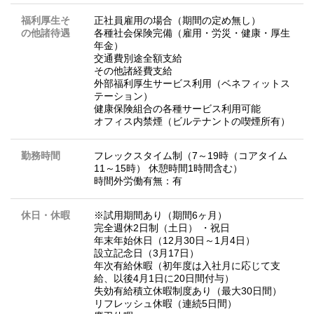
福利厚生そ
正社員雇用の場合（期間の定め無し）
の他諸待遇
各種社会保険完備（雇用・労災・健康・厚生
年金）
交通費別途全額支給
その他諸経費支給
外部福利厚生サービス利用（ベネフィットス
テーション）
健康保険組合の各種サービス利用可能
オフィス内禁煙（ビルテナントの喫煙所有）
勤務時間
フレックスタイム制（7～19時（コアタイム
11～15時） 休憩時間1時間含む）
時間外労働有無：有
休日・休暇
※試用期間あり（期間6ヶ月）
完全週休2日制（土日） ・祝日
年末年始休日（12月30日～1月4日）
設立記念日（3月17日）
年次有給休暇（初年度は入社月に応じて支
給、以後4月1日に20日間付与）
失効有給積立休暇制度あり（最大30日間）
リフレッシュ休暇（連続5日間）