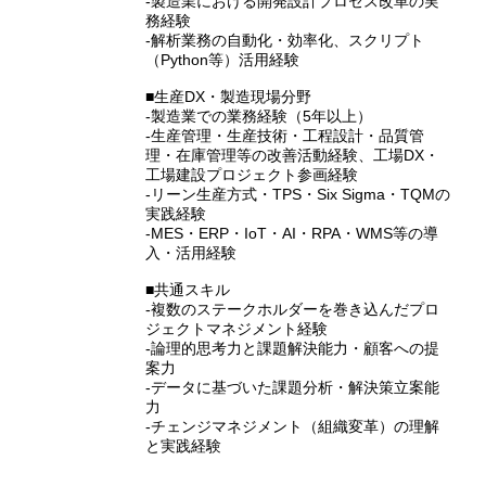
‐製造業における開発設計プロセス改革の実
務経験
‐解析業務の自動化・効率化、スクリプト
（Python等）活用経験
■生産DX・製造現場分野
‐製造業での業務経験（5年以上）
‐生産管理・生産技術・工程設計・品質管
理・在庫管理等の改善活動経験、工場DX・
工場建設プロジェクト参画経験
‐リーン生産方式・TPS・Six Sigma・TQMの
実践経験
‐MES・ERP・IoT・AI・RPA・WMS等の導
入・活用経験
■共通スキル
‐複数のステークホルダーを巻き込んだプロ
ジェクトマネジメント経験
‐論理的思考力と課題解決能力・顧客への提
案力
‐データに基づいた課題分析・解決策立案能
力
‐チェンジマネジメント（組織変革）の理解
と実践経験