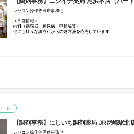
【調剤事務】ニシイチ薬局 尾浜本店（パー
レセコン操作等医療事務他
＜店舗情報＞
内科（循環器、糖尿病、甲状腺等）
他にも様々な診療科からの処方箋を応需しています
＜職場環境＞
◎薬剤師 社員2名、フルパート1名、応援2名
◎調剤事務 社員1名、応援1名
パート
【調剤事務】にしいち調剤薬局 JR尼崎駅北
レセコン操作等医療事務他