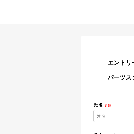
        
        パーツスタッフ【BMW／MINI】／ニコル・カーズ合同会社

氏名
必須