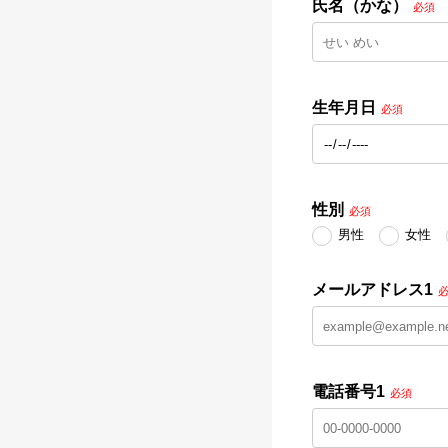
氏名（かな）
必須
生年月日
必須
性別
必須
男性
女性
メールアドレス1
電話番号1
必須