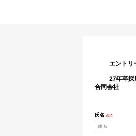
        
        27年卒採用：テクニシャン（整備士）【BMW／MINI】／ ニコル・カーズ
合同会社

氏名
必須