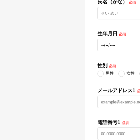
氏名（かな）
必須
生年月日
必須
性別
必須
男性
女性
メールアドレス1
電話番号1
必須