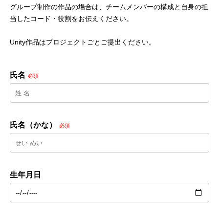
グループ制作の作品の場合は、チームメンバーの構成と自身の担
当したコード・役割をお伝えください。
Unity作品はプロジェクトごとご提出ください。
氏名
必須
氏名（かな）
必須
生年月日