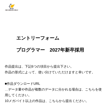
        エントリーフォーム
        プログラマー　2027年新卒採用

作品提出は、下記6つの項目から提出下さい。
作品の形式によって、使い分けていただけますと幸いです。
■作品ダウンロードURL
…データ量や作品が複数のデータに分かれる場合は、こちらを使
用してください。
10メガバイト以上の作品は、こちらから提出ください。