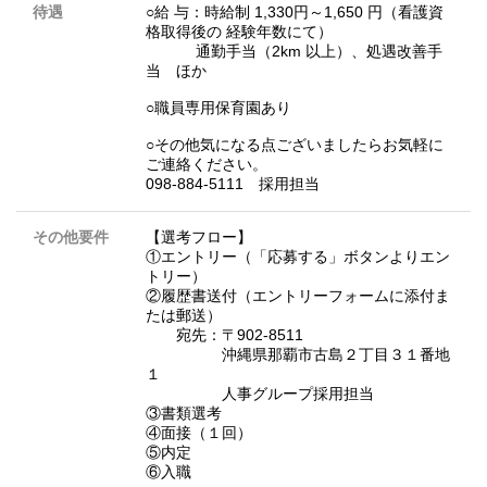
待遇
○給 与：時給制 1,330円～1,650 円（看護資
格取得後の 経験年数にて）
通勤手当（2km 以上）、処遇改善手
当 ほか
○職員専用保育園あり
○その他気になる点ございましたらお気軽に
ご連絡ください。
098-884-5111 採用担当
その他要件
【選考フロー】
①エントリー（「応募する」ボタンよりエン
トリー）
②履歴書送付（エントリーフォームに添付ま
たは郵送）
宛先：〒902-8511
沖縄県那覇市古島２丁目３１番地
１
人事グループ採用担当
③書類選考
④面接（１回）
⑤内定
⑥入職