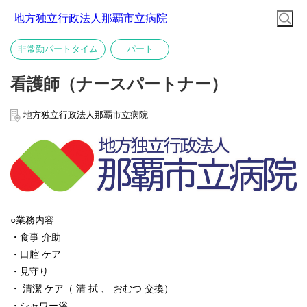
地方独立行政法人那覇市立病院
非常勤パートタイム
パート
看護師（ナースパートナー）
地方独立行政法人那覇市立病院
○業務内容
・食事 介助
・口腔 ケア
・見守り
・ 清潔 ケア（ 清 拭 、 おむつ 交換）
・シャワー浴