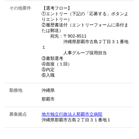
その他要件
【選考フロー】
①エントリー（下記の「応募する」ボタンよ
りエントリー）
②履歴書送付（エントリーフォームに添付ま
たは郵送）
宛先：〒902-8511
沖縄県那覇市古島２丁目３１番地
１
人事グループ採用担当
③書類選考
④面接（１回）
⑤内定
⑥入職
勤務地
沖縄県
那覇市
募集拠点
地方独立行政法人那覇市立病院
沖縄県那覇市古島２丁目３１番地１