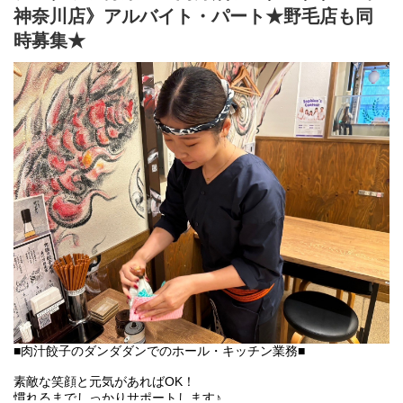
【ランチ】
神奈川店》アルバイト・パート★野毛店も同
開店準備(清掃やテーブルセッティング・仕込み等)や
ランチタイムの接客・簡単な調理。
時募集★
★主婦(夫)、ミドル・シニアも活躍中！
「肉汁餃子のダンダダン」では、
バイトも社員も全員が下の名前で呼び合います!
フランクで楽しい環境が1番の魅力です♪
■肉汁餃子のダンダダンでのホール・キッチン業務■
素敵な笑顔と元気があればOK！
慣れるまでしっかりサポートします♪