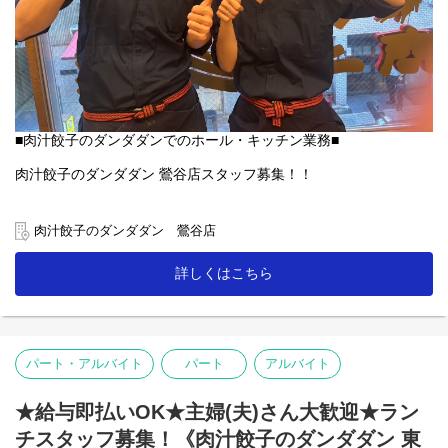
■肉汁餃子のダンダダンでのホール・キッチン業務■
肉汁餃子のダンダダン 鶯谷店スタッフ募集！！
素敵な笑顔と元気があればOK！
慣れるまでしっかりサポートします♪
肉汁餃子のダンダダン 鶯谷店
【ホール】
詳しくはこちら
「何もつけないで食べられるようになっていますので、
まずはそのままお召し上がり下さい」
「肉汁焼餃子」を提供する時は、こんな説明を！
お客様との距離、めっちゃ近いので接客を楽しんで下さいね♪
パート・アルバイト
パート
アルバイト
【キッチン】
未経験者の方にも無理なくスタートできる簡単な調理がメイン！
★給与即払いOK★主婦(夫)さん大歓迎★ラン
人気の「肉汁焼餃子」も上手に焼ける様に！
チスタッフ募集！《肉汁餃子のダンダダン 東