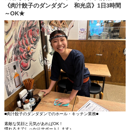
《肉汁餃子のダンダダン 和光店》1日3時間
「肉汁餃子のダンダダン」では、
～OK★
バイトも社員も全員が下の名前で呼び合います!
フランクで楽しい環境が1番の魅力です♪
■肉汁餃子のダンダダンでのホール・キッチン業務■
素敵な笑顔と元気があればOK！
慣れるまでしっかりサポートします♪