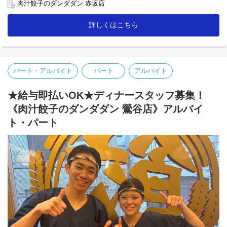
【ホール】
肉汁餃子のダンダダン 赤坂店
「何もつけないで食べられるようになっていますので、
まずはそのままお召し上がり下さい」
詳しくはこちら
「肉汁焼餃子」を提供する時は、こんな説明を！
お客様との距離、めっちゃ近いので接客を楽しんで下さいね♪
【キッチン】
パート・アルバイト
パート
アルバイト
未経験者の方にも無理なくスタートできる簡単な調理がメイン！
人気の「肉汁焼餃子」も上手に焼ける様に！
★給与即払いOK★ディナースタッフ募集！
「肉汁餃子のダンダダン」では、
バイトも社員も全員が下の名前で呼び合います!
《肉汁餃子のダンダダン 鶯谷店》アルバイ
フランクで楽しい環境が1番の魅力です♪
ト・パート