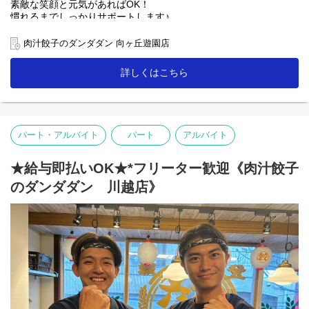
素敵な笑顔と元気があればOK！
慣れるまでしっかりサポートします♪
【ホール】
肉汁餃子のダンダダン 向ヶ丘遊園店
「何もつけないで食べられるようになっていますので、
まずはそのままお召し上がり下さい」
詳しくはこちら
「肉汁焼餃子」を提供する時は、こんな説明を！
お客様との距離、めっちゃ近いので接客を楽しんで下さいね♪
※ランチタイムは主婦(夫)、ミドル・シニアも活躍中！
【キッチン】
パート・アルバイト
パート
アルバイト
未経験者の方にも無理なくスタートできる簡単な調理がメイン！
人気の「肉汁焼餃子」も上手に焼ける様に！
★給与即払いOK★*フリーター歓迎《肉汁餃子
【ランチ】
のダンダダン 川越店》
開店準備(清掃やテーブルセッティング・仕込み等)や
ランチタイムの接客・簡単な調理。
「肉汁餃子のダンダダン」では、
スタッフみんなが下の名前で呼び合います!
フランクで楽しい環境が1番の魅力です♪