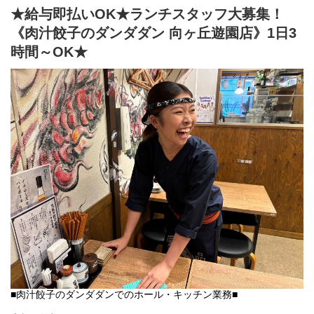
★給与即払いOK★ランチスタッフ大募集！
「肉汁餃子のダンダダン」では、
スタッフみんなが下の名前で呼び合います!
《肉汁餃子のダンダダン 向ヶ丘遊園店》1日3
フランクで楽しい環境が1番の魅力です♪
時間～OK★
■肉汁餃子のダンダダンでのホール・キッチン業務■