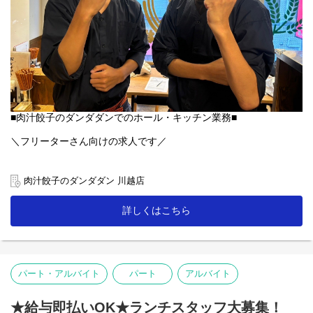
■肉汁餃子のダンダダンでのホール・キッチン業務■
＼フリーターさん向けの求人です／
素敵な笑顔と元気があればOK！
慣れるまでしっかりサポートします♪
肉汁餃子のダンダダン 川越店
【ホール】
詳しくはこちら
「何もつけないで食べられるようになっていますので、
まずはそのままお召し上がり下さい」
「肉汁焼餃子」を提供する時は、こんな説明を！
お客様との距離、めっちゃ近いので接客を楽しんで下さいね♪
パート・アルバイト
パート
アルバイト
【キッチン】
未経験者の方にも無理なくスタートできる簡単な調理がメイン！
★給与即払いOK★ランチスタッフ大募集！
人気の「肉汁焼餃子」も上手に焼ける様に！