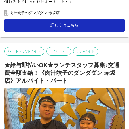
慣れるまでしっかりサポートします♪
【ホール】
肉汁餃子のダンダダン 赤坂店
「何もつけないで食べられるようになっていますので、
まずはそのままお召し上がり下さい」
詳しくはこちら
「肉汁焼餃子」を提供する時は、こんな説明を！
お客様との距離、めっちゃ近いので接客を楽しんで下さいね♪
【キッチン】
パート・アルバイト
パート
アルバイト
未経験者の方にも無理なくスタートできる簡単な調理がメイン！
人気の「肉汁焼餃子」も上手に焼ける様に！
★給与即払いOK★ランチスタッフ募集♪交通
「肉汁餃子のダンダダン」では、
バイトも社員も全員が下の名前で呼び合います!
費全額支給！《肉汁餃子のダンダダン 赤坂
フランクで楽しい環境が1番の魅力です♪
店》アルバイト・パート