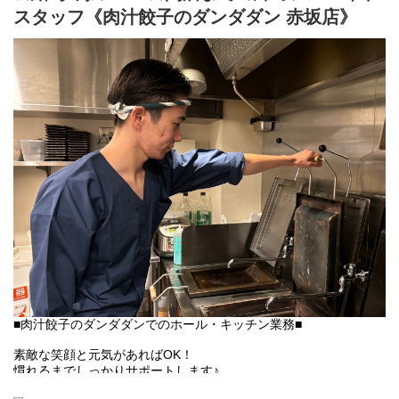
スタッフ《肉汁餃子のダンダダン 赤坂店》
お客様との距離、めっちゃ近いので接客を楽しんで下さいね♪
【キッチン】
未経験者の方にも無理なくスタートできる簡単な調理がメイン！
人気の「肉汁焼餃子」も上手に焼ける様に！
「肉汁餃子のダンダダン」では、
バイトも社員も全員が下の名前で呼び合います!
フランクで楽しい環境が1番の魅力です♪
■肉汁餃子のダンダダンでのホール・キッチン業務■
素敵な笑顔と元気があればOK！
慣れるまでしっかりサポートします♪