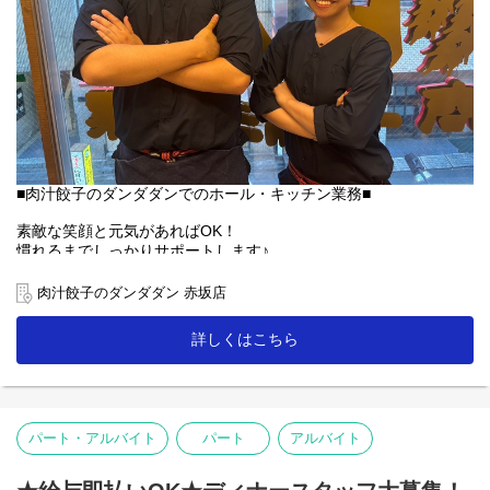
■肉汁餃子のダンダダンでのホール・キッチン業務■
素敵な笑顔と元気があればOK！
慣れるまでしっかりサポートします♪
【ホール】
肉汁餃子のダンダダン 赤坂店
「何もつけないで食べられるようになっていますので、
まずはそのままお召し上がり下さい」
詳しくはこちら
「肉汁焼餃子」を提供する時は、こんな説明を！
お客様との距離、めっちゃ近いので接客を楽しんで下さいね♪
【キッチン】
パート・アルバイト
パート
アルバイト
未経験者の方にも無理なくスタートできる簡単な調理がメイン！
人気の「肉汁焼餃子」も上手に焼ける様に！