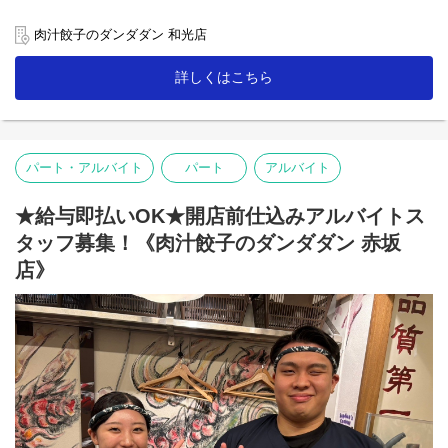
【ホール】
肉汁餃子のダンダダン 和光店
「何もつけないで食べられるようになっていますので、
まずはそのままお召し上がり下さい」
詳しくはこちら
「肉汁焼餃子」を提供する時は、こんな説明を！
お客様との距離、めっちゃ近いので接客を楽しんで下さいね♪
【キッチン】
パート・アルバイト
パート
アルバイト
未経験者の方にも無理なくスタートできる簡単な調理がメイン！
人気の「肉汁焼餃子」も上手に焼ける様に！
★給与即払いOK★開店前仕込みアルバイトス
【ランチ】
開店準備(清掃やテーブルセッティング・仕込み等)や
タッフ募集！《肉汁餃子のダンダダン 赤坂
ランチタイムの接客・簡単な調理。
店》
★主婦(夫)、ミドル・シニアも活躍中！
「肉汁餃子のダンダダン」では、
バイトも社員も全員が下の名前で呼び合います!
フランクで楽しい環境が1番の魅力です♪