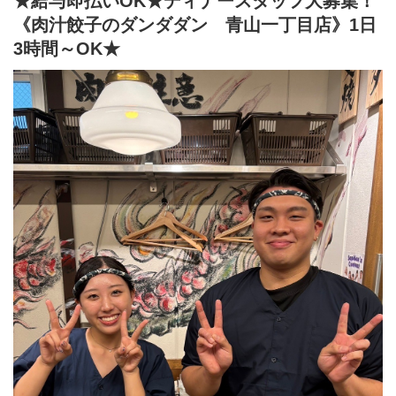
★給与即払いOK★ディナースタッフ大募集！
【ランチ】
開店準備(清掃やテーブルセッティング・仕込み等)や
《肉汁餃子のダンダダン 青山一丁目店》1日
ランチタイムの接客・簡単な調理。
3時間～OK★
★主婦(夫)、ミドル・シニアも活躍中！
「肉汁餃子のダンダダン」では、
バイトも社員も全員が下の名前で呼び合います!
フランクで楽しい環境が1番の魅力です♪