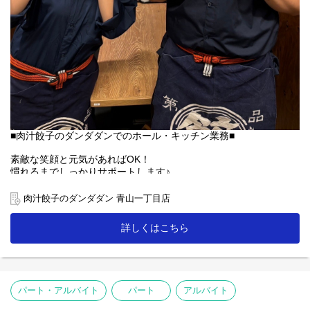
■肉汁餃子のダンダダンでのホール・キッチン業務■
素敵な笑顔と元気があればOK！
慣れるまでしっかりサポートします♪
【ホール】
肉汁餃子のダンダダン 青山一丁目店
「何もつけないで食べられるようになっていますので、
まずはそのままお召し上がり下さい」
詳しくはこちら
「肉汁焼餃子」を提供する時は、こんな説明を！
お客様との距離、めっちゃ近いので接客を楽しんで下さいね♪
【キッチン】
未経験者の方にも無理なくスタートできる簡単な調理がメイン！
パート・アルバイト
パート
アルバイト
人気の「肉汁焼餃子」も上手に焼ける様に！