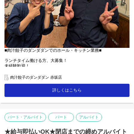
■肉汁餃子のダンダダンでのホール・キッチン業務■
ランチタイム働ける方、大募集！
未経験歓迎！
素敵な笑顔と元気があればOK！
肉汁餃子のダンダダン 赤坂店
慣れるまでしっかりサポートします♪
詳しくはこちら
【ランチ】
開店準備(清掃やテーブルセッティング・仕込み等)や
ランチタイムの接客・簡単な調理。
★主婦(夫)、ミドル・シニアも活躍中！
パート・アルバイト
パート
アルバイト
【ホール】
「何もつけないで食べられるようになっていますので、
まずはそのままお召し上がり下さい」
★給与即払いOK★閉店までの締めアルバイト
「肉汁焼餃子」を提供する時は、こんな説明を！