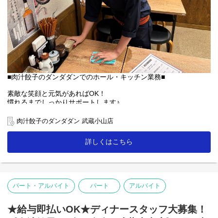
■肉汁餃子のダンダダンでのホール・キッチン業務■
素敵な笑顔と元気があればOK！
慣れるまでしっかりサポートします♪
【ホール】
肉汁餃子のダンダダン 武蔵小山店
「何もつけないで食べられるようになっていますので、
まずはそのままお召し上がり下さい」
詳しくはこちら
「肉汁焼餃子」を提供する時は、こんな説明を！
お客様との距離、めっちゃ近いので接客を楽しんで下さいね♪
【キッチン】
未経験者の方にも無理なくスタートできる簡単な調理がメイン！
パート・アルバイト
パート
アルバイト
人気の「肉汁焼餃子」も上手に焼ける様に！
【ランチ】
★給与即払いOK★ディナースタッフ大募集！
開店準備(清掃やテーブルセッティング・仕込み等)や