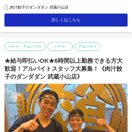
【ホール】
肉汁餃子のダンダダン 武蔵小山店
「何もつけないで食べられるようになっていますので、
まずはそのままお召し上がり下さい」
詳しくはこちら
「肉汁焼餃子」を提供する時は、こんな説明を！
お客様との距離、めっちゃ近いので接客を楽しんで下さいね♪
【キッチン】
未経験者の方にも無理なくスタートできる簡単な調理がメイン！
パート・アルバイト
パート
アルバイト
人気の「肉汁焼餃子」も上手に焼ける様に！
「肉汁餃子のダンダダン」では、
★給与即払いOK★6時間以上勤務できる方大
スタッフみんなが下の名前で呼び合います!
歓迎！アルバイトスタッフ大募集！《肉汁餃
フランクで楽しい環境が1番の魅力です♪
子のダンダダン 武蔵小山店》