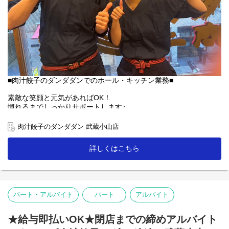
■肉汁餃子のダンダダンでのホール・キッチン業務■
素敵な笑顔と元気があればOK！
慣れるまでしっかりサポートします♪
【ホール】
肉汁餃子のダンダダン 武蔵小山店
「何もつけないで食べられるようになっていますので、
まずはそのままお召し上がり下さい」
詳しくはこちら
「肉汁焼餃子」を提供する時は、こんな説明を！
お客様との距離、めっちゃ近いので接客を楽しんで下さいね♪
【キッチン】
未経験者の方にも無理なくスタートできる簡単な調理がメイン！
パート・アルバイト
パート
アルバイト
人気の「肉汁焼餃子」も上手に焼ける様に！
「肉汁餃子のダンダダン」では、
★給与即払いOK★閉店までの締めアルバイト
スタッフみんなが下の名前で呼び合います!