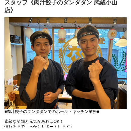
スタッフ《肉汁餃子のダンダダン 武蔵小山
フランクで楽しい環境が1番の魅力です♪
店》
■肉汁餃子のダンダダンでのホール・キッチン業務■
素敵な笑顔と元気があればOK！
慣れるまでしっかりサポートします♪