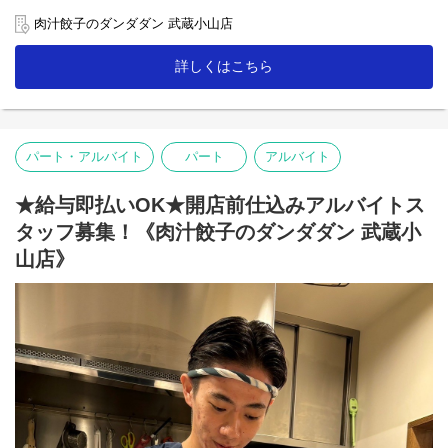
【ホール】
肉汁餃子のダンダダン 武蔵小山店
「何もつけないで食べられるようになっていますので、
まずはそのままお召し上がり下さい」
詳しくはこちら
「肉汁焼餃子」を提供する時は、こんな説明を！
お客様との距離、めっちゃ近いので接客を楽しんで下さいね♪
【キッチン】
未経験者の方にも無理なくスタートできる簡単な調理がメイン！
パート・アルバイト
パート
アルバイト
人気の「肉汁焼餃子」も上手に焼ける様に！
「肉汁餃子のダンダダン」では、
★給与即払いOK★開店前仕込みアルバイトス
スタッフみんなが下の名前で呼び合います!
タッフ募集！《肉汁餃子のダンダダン 武蔵小
フランクで楽しい環境が1番の魅力です♪
山店》