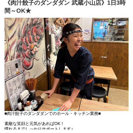
《肉汁餃子のダンダダン 武蔵小山店》1日3時
ランチタイムの接客・簡単な調理。
★主婦(夫)、ミドル・シニアも活躍中！
間～OK★
「肉汁餃子のダンダダン」では、
スタッフみんなが下の名前で呼び合います!
フランクで楽しい環境が1番の魅力です♪
■肉汁餃子のダンダダンでのホール・キッチン業務■
素敵な笑顔と元気があればOK！
慣れるまでしっかりサポートします♪