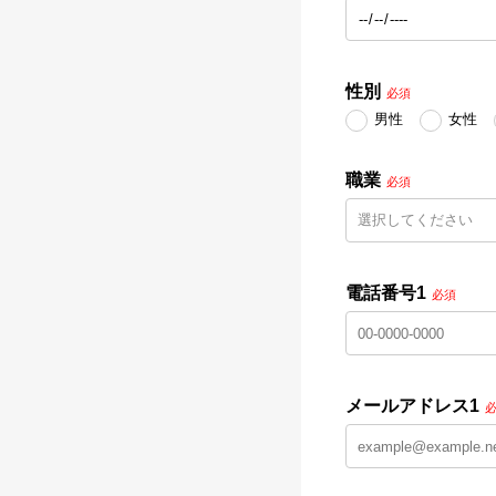
性別
必須
男性
女性
職業
必須
電話番号1
必須
メールアドレス1