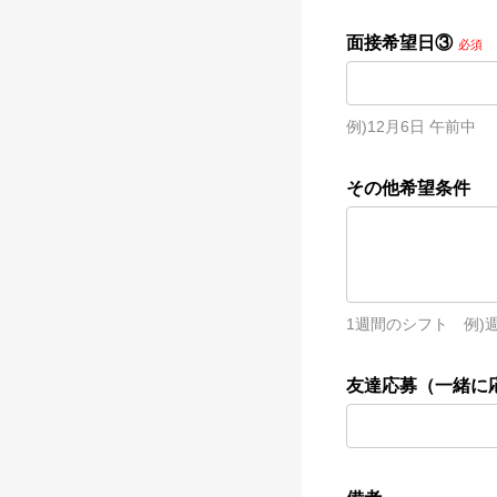
面接希望日③
必須
例)12月6日 午前中
その他希望条件
1週間のシフト　例)週
友達応募（一緒に