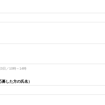
3日／10時～14時
応募した方の氏名）