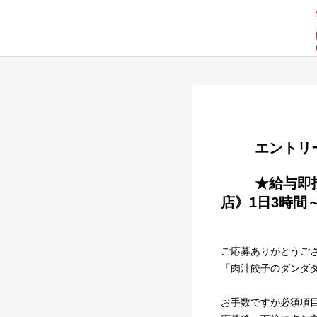
        
        ★給与即払いOK★ランチスタッフ大募集！《肉汁餃子のダンダダン 辻堂
店》1日3時間
ご応募ありがとうご
「肉汁餃子のダンダ
お手数ですが必須項