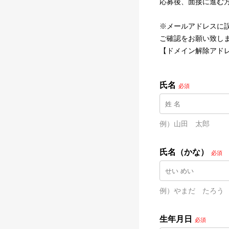
応募後、面接に進む
※メールアドレスに
ご確認をお願い致し
【ドメイン解除アドレス】@na
氏名
必須
例）山田　太郎
氏名（かな）
必須
例）やまだ　たろう
生年月日
必須