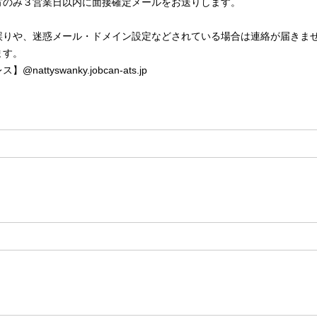
方のみ３営業日以内に面接確定メールをお送りします。
誤りや、迷惑メール・ドメイン設定などされている場合は連絡が届きま
ます。
ttyswanky.jobcan-ats.jp