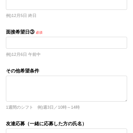
例)12月5日 終日
面接希望日③
必須
例)12月6日 午前中
その他希望条件
1週間のシフト　例)週3日／10時～14時
友達応募（一緒に応募した方の氏名）