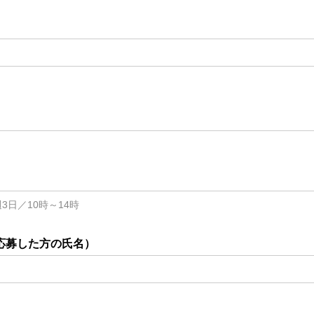
3日／10時～14時
応募した方の氏名）