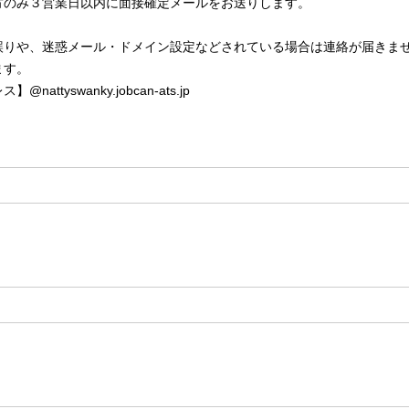
方のみ３営業日以内に面接確定メールをお送りします。
誤りや、迷惑メール・ドメイン設定などされている場合は連絡が届きま
ます。
ttyswanky.jobcan-ats.jp