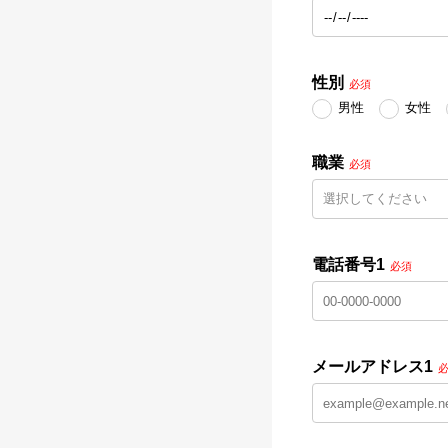
性別
必須
男性
女性
職業
必須
電話番号1
必須
メールアドレス1