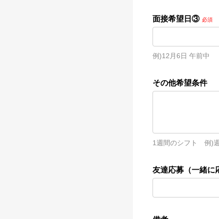
面接希望日③
必須
例)12月6日 午前中
その他希望条件
1週間のシフト　例)週
友達応募（一緒に