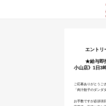
        
        ★給与即払いOK★ランチスタッフ大募集！《肉汁餃子のダンダダン 武蔵
小山店》1日3時
ご応募ありがとうご
「肉汁餃子のダンダ
お手数ですが必須項