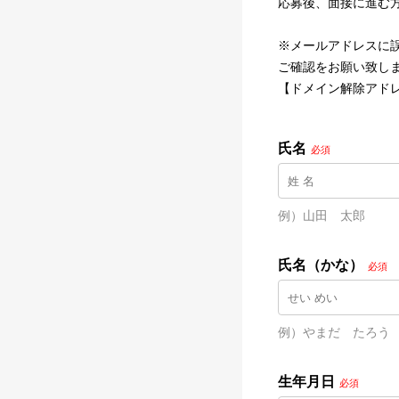
応募後、面接に進む
※メールアドレスに
ご確認をお願い致し
【ドメイン解除アドレス】@na
氏名
必須
例）山田　太郎
氏名（かな）
必須
例）やまだ　たろう
生年月日
必須