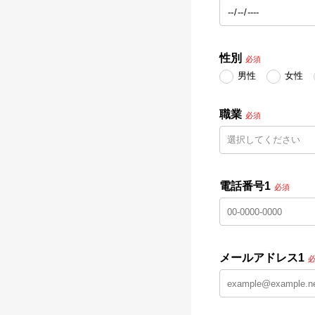
性別
必須
男性
女性
職業
必須
電話番号1
必須
メールアドレス1