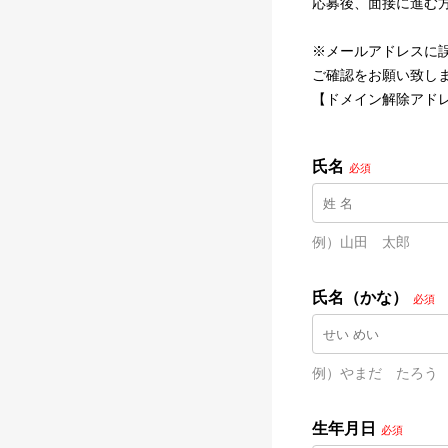
応募後、面接に進む
※メールアドレスに
ご確認をお願い致し
【ドメイン解除アドレス】@na
氏名
必須
例）山田　太郎
氏名（かな）
必須
例）やまだ　たろう
生年月日
必須