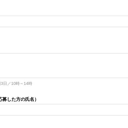
3日／10時～14時
応募した方の氏名）