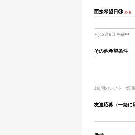
面接希望日③
必須
例)12月6日 午前中
その他希望条件
1週間のシフト　例)週
友達応募（一緒に