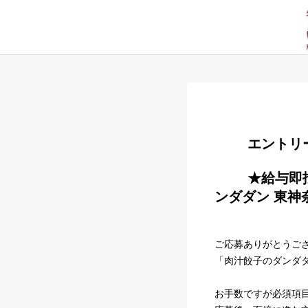
        
        ★給与即払いOK★開店前仕込みアルバイトスタッフ募集！《肉汁餃子のダ
ンダダン 東神
ご応募ありがとうご
「肉汁餃子のダンダ
お手数ですが必須項