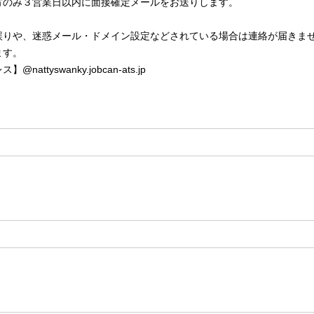
方のみ３営業日以内に面接確定メールをお送りします。
誤りや、迷惑メール・ドメイン設定などされている場合は連絡が届きま
ます。
ttyswanky.jobcan-ats.jp