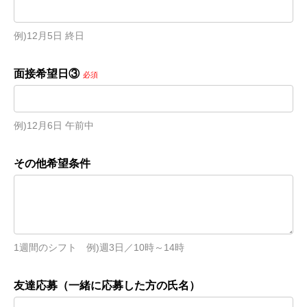
例)12月5日 終日
面接希望日③
必須
例)12月6日 午前中
その他希望条件
1週間のシフト　例)週3日／10時～14時
友達応募（一緒に応募した方の氏名）