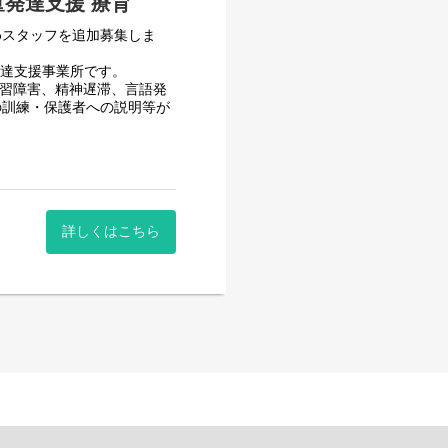
児童発達支援 療育
めスタッフを追加募集しま
発達支援事業所です。
学習障害、精神遅滞、言語発
の訓練・保護者への説明等が
79）やクリニックにご勤務
です。
詳しくはこちら