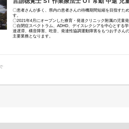
言語聴覚士 ST 作業療法士 OT 常勤 中途 
〇患者さんが多く、県内の患者さんの待機期間短縮を目指すた
す。
〇2021年4月にオープンした療育・発達クリニック附属の児童
〇自閉症スペクトラム、ADHD、デイスレクシアを中心とする
達遅滞、構音障害、吃音、発達性協調運動障害をもつお子さん
主要業務となります。
〇希望により児童発達支援事業所モデラート（大分市大字光吉11
頂く日や保育所等訪問支援に注力する日を設定することも可能
で