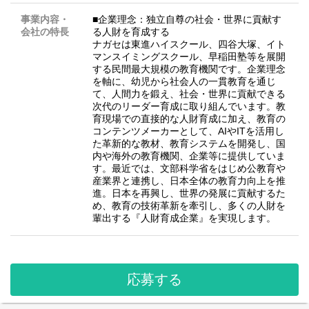
事業内容・
■企業理念：独立自尊の社会・世界に貢献す
会社の特長
る人財を育成する
ナガセは東進ハイスクール、四谷大塚、イト
マンスイミングスクール、早稲田塾等を展開
する民間最大規模の教育機関です。企業理念
を軸に、幼児から社会人の一貫教育を通じ
て、人間力を鍛え、社会・世界に貢献できる
次代のリーダー育成に取り組んでいます。教
育現場での直接的な人財育成に加え、教育の
コンテンツメーカーとして、AIやITを活用し
た革新的な教材、教育システムを開発し、国
内や海外の教育機関、企業等に提供していま
す。最近では、文部科学省をはじめ公教育や
産業界と連携し、日本全体の教育力向上を推
進。日本を再興し、世界の発展に貢献するた
め、教育の技術革新を牽引し、多くの人財を
輩出する『人財育成企業』を実現します。
応募する