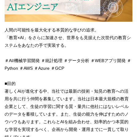
人間の可能性を最大化する本質的な学びの追求。
「教育×AI」をさらに加速させ、世界をも見据えた次世代の教育シ
ステムをあなたの手で実装する。
＃AI/機械学習開発 ＃統計処理 ＃データ分析 ＃WEBアプリ開発 ＃
Python ＃AWS ＃Azure ＃GCP
■目的
著しくAIが進化する中、当社では最新の技術・知見の教育への活
用を共に行う仲間を募集しています。当社は日本最大規模の教育
企業として、生徒の学習に関する質・量共に他社にはないレベル
のデータを蓄積しています。また、生徒の能力を伸ばすためのノ
ウハウもあります。これらとAIを組み合わせ、効率的かつ本質的
な学習を実現するべく、企画から開発・運用までに一貫して取り
組んでいます。