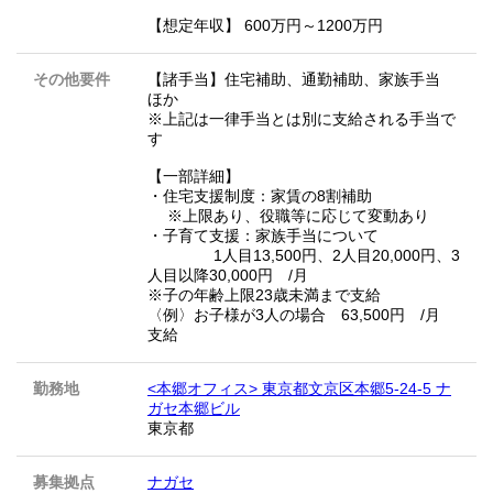
【想定年収】 600万円～1200万円
その他要件
【諸手当】住宅補助、通勤補助、家族手当
ほか
※上記は一律手当とは別に支給される手当で
す
【一部詳細】
・住宅支援制度：家賃の8割補助
※上限あり、役職等に応じて変動あり
・子育て支援：家族手当について
1人目13,500円、2人目20,000円、3
人目以降30,000円 /月
※子の年齢上限23歳未満まで支給
〈例〉お子様が3人の場合 63,500円 /月
支給
勤務地
<本郷オフィス> 東京都文京区本郷5-24-5 ナ
ガセ本郷ビル
東京都
募集拠点
ナガセ