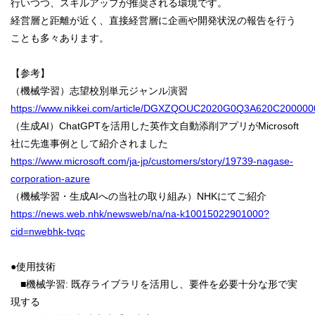
行いつつ、スキルアップが推奨される環境です。
経営層と距離が近く、直接経営層に企画や開発状況の報告を行う
ことも多々あります。
【参考】
（機械学習）志望校別単元ジャンル演習
https://www.nikkei.com/article/DGXZQOUC2020G0Q3A620C200000
（生成AI）ChatGPTを活用した英作文自動添削アプリがMicrosoft
社に先進事例として紹介されました
https://www.microsoft.com/ja-jp/customers/story/19739-nagase-
corporation-azure
（機械学習・生成AIへの当社の取り組み）NHKにてご紹介
https://news.web.nhk/newsweb/na/na-k10015022901000?
cid=nwebhk-tvqc
●使用技術
■機械学習: 既存ライブラリを活用し、要件を必要十分な形で実
現する