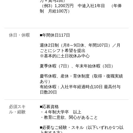
万＋賞与2回）
（例3）1,200万円 中途入社1年目 （年俸
制 月給100万）
休日・休暇
■年間休日117日
週休2日制（月8～9日休、年間107日）／月
ごとにシフト希望を提出
※基本的に土日祝休み中心
夏季休暇（7日）、年末年始休暇（3日）
慶弔休暇、産休・育休制度（取得・復職実績
あり）
有給休暇：入社半年経過時点10日 最高付与
日数20日
必須スキ
■応募資格
ル・経験
・４年制大学卒 以上
・教育に意欲、関心があること
■必要なご経験・スキル（以下いずれか1つ以
上有する方）