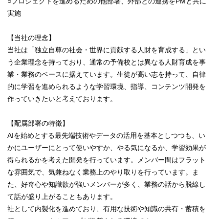
○プロジェクトを進めるための他部署、外部との連携をPMと共に
実施
【当社の理念】
当社は「独立自尊の社会・世界に貢献する人財を育成する」とい
う企業理念を持っており、通常の予備校とは異なる人財育成を事
業・業務のベースに据えています。生徒が高い志を持って、自律
的に学習を進められるような学習環境、指導、コンテンツ開発を
作っていきたいと考えております。
【配属部署の特徴】
AIを始めとする最先端技術やデータの活用を基本としつつも、い
かにユーザーにとって使いやすか、やる気になるか、学習効果が
得られるかを考えた開発を行っています。メンバー間はフラット
な雰囲気で、気兼ねなく業務上のやり取りを行っています。ま
た、好奇心や知識欲が強いメンバーが多く、業務の話から脱線し
て話が盛り上がることもあります。
社として内製化を進めており、有用な技術や知識の共有・蓄積を