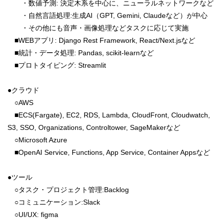
・数値予測: 決定木系を中心に、ニューラルネットワークなど
・自然言語処理:生成AI（GPT, Gemini, Claudeなど）が中心
・その他にも音声・画像処理などタスクに応じて実施
■WEBアプリ: Django Rest Framework, React/Next.jsなど
■統計・データ処理: Pandas, scikit-learnなど
■プロトタイピング: Streamlit
●クラウド
○AWS
■ECS(Fargate), EC2, RDS, Lambda, CloudFront, Cloudwatch,
S3, SSO, Organizations, Controltower, SageMakerなど
○Microsoft Azure
■OpenAI Service, Functions, App Service, Container Appsなど
●ツール
○タスク・プロジェクト管理:Backlog
○コミュニケーション:Slack
○UI/UX: figma