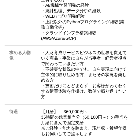
・AI/機械学習開発の経験
・統計処理、データ分析の経験
・WEBアプリ開発経験
・上記以外のPythonプログラミング経験(業
務自動化等)
・クラウドインフラ構築経験
(AWS/Azure/GCP)
求める人物
・人財育成サービスビジネスの世界を変えて
像
いく商品・事業に自らが当事者・経営者視点
で関わっていきたい方
・不確実な状況の中でも、自ら実現に向けて
主体的に取り組める方、またその状況を楽し
める方
・技術だけにとどまらず、お客様がわくわく
する購買体験を仕掛け、数値で振り返りたい
方
待遇
【月給】 360,000円～
35時間の残業相当分（60,100円～）の手当を
月給に含んで固定支給
※ご経験・能力を踏まえ、現年収・希望年収
もお伺いしてご提示します