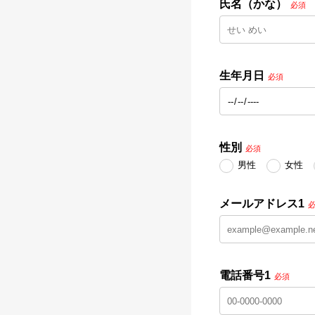
氏名（かな）
必須
生年月日
必須
性別
必須
男性
女性
メールアドレス1
電話番号1
必須