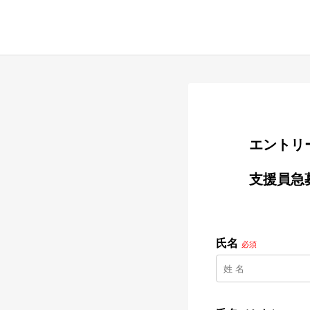
        
        支援員急募（初心者OK）

氏名
必須