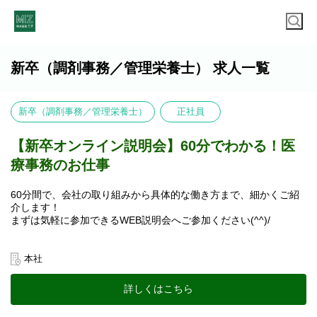
新卒（調剤事務／管理栄養士） 求人一覧
新卒（調剤事務／管理栄養士）
正社員
【新卒オンライン説明会】60分でわかる！医
療事務のお仕事
60分間で、会社の取り組みから具体的な働き方まで、細かくご紹
介します！
まずは気軽に参加できるWEB説明会へご参加ください(^^)/
＜こんな方におすすめ★>
・医療事務の仕事に興味がある
本社
・気軽に隙間時間で企業研究がしたい
・キャリアアップに興味がある
詳しくはこちら
【内容】