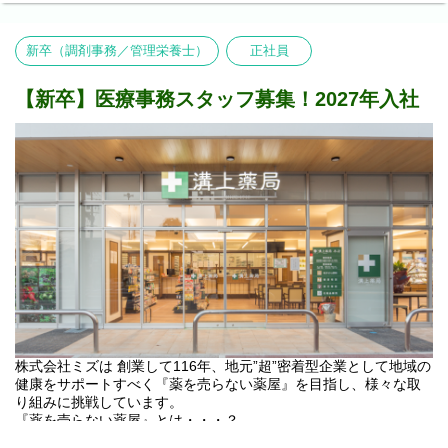
・会社の取り組み
・医療事務の仕事について
・研修制度とキャリアアップ
新卒（調剤事務／管理栄養士）
正社員
・その他
【実施日時】
【新卒】医療事務スタッフ募集！2027年入社
・7月21日（火）18:00～
・7月23日（木）16:00～
・7月23日（木）17:00～
・7月28日（火）14:00～
・7月28日（火）15:00～
【その他補足】
1) 従事すべき業務の変更の範囲
変更なし
2) 就業場所の変更の範囲
佐賀県・福岡県・熊本県内の溝上薬局全店。
なお他県に出店する場合はそれらを含む。ただし、双方の合意
のもと決定する。
株式会社ミズは 創業して116年、地元”超”密着型企業として地域の
健康をサポートすべく『薬を売らない薬屋』を目指し、様々な取
り組みに挑戦しています。
『薬を売らない薬屋』とは・・・？
ミズが目指すのは、薬をただお渡しする薬局ではありません。