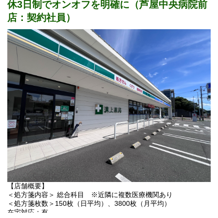
休3日制でオンオフを明確に（芦屋中央病院前
薬剤師（パート）2名
調剤事務（正社員）2名
店：契約社員）
調剤事務（パート）1名
【業務内容】
・調剤業務
・服薬指導
・在宅
【その他補足】
1) 従事すべき業務の変更の範囲
変更なし
2) 就業場所の変更の範囲
佐賀県・福岡県・熊本県・長崎県内の溝上薬局全店。
なお他県に出店する場合はそれらを含む。ただし、双方の合意
のもと決定する。
3) 有期労働契約を更新する場合の基準
更新の有無 （更新する場合がある）
※契約の更新は次のいずれかの項目または総合的に勘案し判断す
【店舗概要】
る
＜処方箋内容＞ 総合科目 ※近隣に複数医療機関あり
・契約期間満了時の業務量
＜処方箋枚数＞150枚（日平均）、3800枚（月平均）
・業務能力、勤務成績、勤務態度、勤務状態、労働時間
在宅対応：有