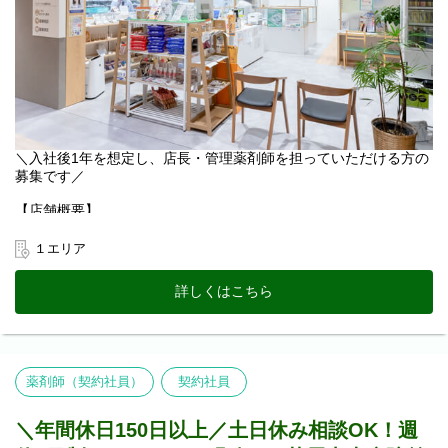
＼入社後1年を想定し、店長・管理薬剤師を担っていただける方の
募集です／
【店舗概要】
＜処方箋内容＞
乳腺外科、精神科、整形、歯科、眼科
１エリア
＜処方箋枚数＞
詳しくはこちら
80枚（日平均）、2000枚（月平均）
在宅対応：有
往診同行：無
在宅対応手段：徒歩、自家用車
薬剤師（契約社員）
契約社員
＜在籍スタッフ状況＞
管理薬剤師 1名
薬剤師（正社員） 1名
＼年間休日150日以上／土日休み相談OK！週
薬剤師（契約社員）1名