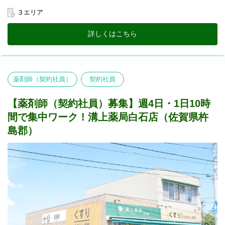
・会社の経営状況
往診同行：無
・従事している業務の進捗状況 など
在宅対応手段：社用車/自家用車
３エリア
＜在籍スタッフ状況＞
詳しくはこちら
管理薬剤師 1名
薬剤師（正社員）2名
薬剤師（契約社員）1名
薬剤師（派遣）1名
調剤事務（正社員）3名
薬剤師（契約社員）
契約社員
調剤事務（パート）1名
ピッカー3名
【薬剤師（契約社員）募集】週4日・1日10時
【業務内容】
間で集中ワーク！溝上薬局白石店（佐賀県杵
・調剤業務
・服薬指導
島郡）
・在宅
【その他補足】
1) 従事すべき業務の変更の範囲
変更なし
2) 就業場所の変更の範囲
原則として溝上薬局芦屋中央病院前店
※本人の同意がある場合に限り、近隣店舗へ変更する場合があり
ます