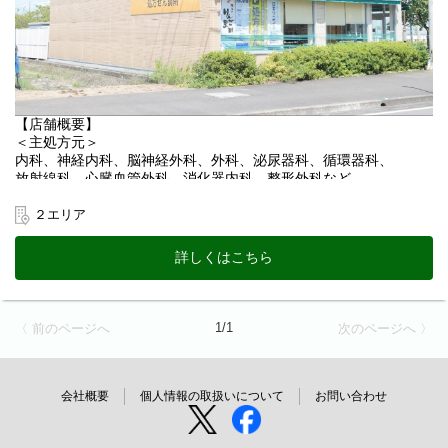
3) 有期労働契約を更新する場合の基準
更新の有無 （更新する場合がある）
※契約の更新は次のいずれかの項目または総合的に勘案し判断す
る
・契約期間満了時の業務量
・業務能力、勤務成績、勤務態度、勤務状態、労働時間
【店舗概要】
・会社の経営状況
＜主処方元＞
・従事している業務の進捗状況 など
内科、神経内科、脳神経外科、外科、泌尿器科、循環器科、
放射線科、心臓血管外科、消化器内科、整形外科など
＜処方箋枚数＞
２エリア
120枚（日平均）、2,900枚（月平均）
在宅対応：有
詳しくはこちら
往診同行：無
在宅対応手段：自家用車
＜在籍スタッフ状況＞
1/1
〈 前のページへ
次のページへ 〉
管理薬剤師 1名
薬剤師（正社員）5名
薬剤師（パート）1名
医療事務（正社員）6名
会社概要
個人情報の取扱いについて
お問い合わせ
医療事務（パート）1名
ピッカー1名