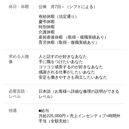
休日・休暇
公休 月7日～（シフトによる）
有給休暇（法定通り）
慶弔休暇
特別休暇
介護休暇
産前産後休暇 （取得・復職実績あり）
育児休暇（取得・復職実績あり）
求める人物
人と話すのが好きなあなた
像
手に職をつけたいあなた
コツコツ成長するのが好きなあなた
感謝される仕事がしたいあなた
安定も働きやすさも両立したいあなた
必要言語・
日本語（お客様へ詳細な修理の説明ができる
レベル
レベル）
待遇
■給与
月給225,000円＋売上インセンティブ+時間外
手当（全額支給）