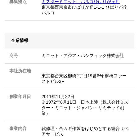
募集拠点
ミスターミニット パルコひばりが丘店
東京都西東京市ひばりが丘1-1-1 ひばりが丘
パルコ
企業情報
商号
ミニット・アジア・パシフィック株式会社
本社所在地
東京都台東区柳橋2丁目19番6号 柳橋ファー
ストビル2F
創業年月日
2011年11月22日
※1972年8月11日 日本上陸（株式会社ミス
ター・ミニット・ジャパン・リミテッド創
業）
事業内容
靴修理・合カギ作製をはじめとする総合リペ
アサービス