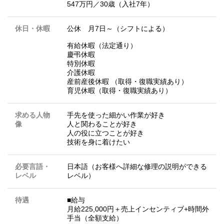
547万円／30歳（入社7年）
休日・休暇
公休 月7日～（シフトによる）
有給休暇（法定通り）
慶弔休暇
特別休暇
介護休暇
産前産後休暇 （取得・復職実績あり）
育児休暇（取得・復職実績あり）
求める人物
手先を使った細かい作業が好き
像
人と関わることが好き
人の役に立つことが好き
技術を身に着けたい
必要言語・
日本語（お客様へ詳細な修理の説明ができる
レベル
レベル）
待遇
■給与
月給225,000円＋売上インセンティブ+時間外
手当（全額支給）