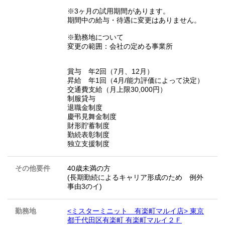
※3ヶ月の試用期間があります。
期間中の給与・待遇に変更はありません。
※勤務地について
変更の範囲：会社の定める事業所
賞与 年2回（7月、12月）
昇給 年1回（4月/能力評価によって決定）
交通費支給（月上限30,000円）
制服貸与
退職金制度
慶弔見舞金制度
財形貯蓄制度
勤続表彰制度
独立支援制度
その他要件
40歳未満の方
(長期勤続によるキャリア形成のため 例外
事由3のイ)
勤務地
<ミスターミニット 有楽町マルイ店> 東京
都千代田区有楽町 有楽町マルイ２Ｆ