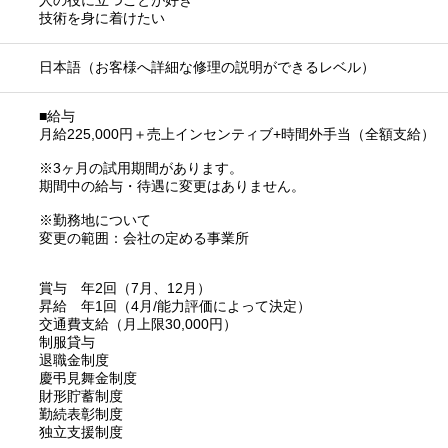
人の役に立つことが好き
技術を身に着けたい
日本語（お客様へ詳細な修理の説明ができるレベル）
■給与
月給225,000円＋売上インセンティブ+時間外手当（全額支給）
※3ヶ月の試用期間があります。
期間中の給与・待遇に変更はありません。
※勤務地について
変更の範囲：会社の定める事業所
賞与 年2回（7月、12月）
昇給 年1回（4月/能力評価によって決定）
交通費支給（月上限30,000円）
制服貸与
退職金制度
慶弔見舞金制度
財形貯蓄制度
勤続表彰制度
独立支援制度