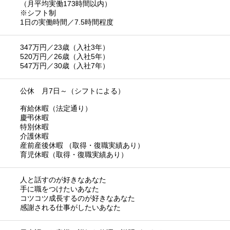
（月平均実働173時間以内）
※シフト制
1日の実働時間／7.5時間程度
347万円／23歳（入社3年）
520万円／26歳（入社5年）
547万円／30歳（入社7年）
公休 月7日～（シフトによる）
有給休暇（法定通り）
慶弔休暇
特別休暇
介護休暇
産前産後休暇 （取得・復職実績あり）
育児休暇（取得・復職実績あり）
人と話すのが好きなあなた
手に職をつけたいあなた
コツコツ成長するのが好きなあなた
感謝される仕事がしたいあなた