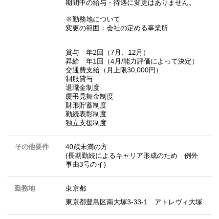
期間中の給与・待遇に変更はありません。
※勤務地について
変更の範囲：会社の定める事業所
賞与 年2回（7月、12月）
昇給 年1回（4月/能力評価によって決定）
交通費支給（月上限30,000円）
制服貸与
退職金制度
慶弔見舞金制度
財形貯蓄制度
勤続表彰制度
独立支援制度
その他要件
40歳未満の方
(長期勤続によるキャリア形成のため 例外
事由3号のイ)
勤務地
東京都
東京都豊島区南大塚3-33-1 アトレヴィ大塚