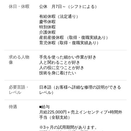
休日・休暇
公休 月7日～（シフトによる）
有給休暇（法定通り）
慶弔休暇
特別休暇
介護休暇
産前産後休暇 （取得・復職実績あり）
育児休暇（取得・復職実績あり）
求める人物
手先を使った細かい作業が好き
像
人と関わることが好き
人の役に立つことが好き
技術を身に着けたい
必要言語・
日本語（お客様へ詳細な修理の説明ができる
レベル
レベル）
待遇
■給与
月給225,000円＋売上インセンティブ+時間外
手当（全額支給）
※3ヶ月の試用期間があります。