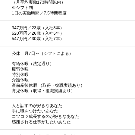
（月平均実働173時間以内）
※シフト制
1日の実働時間／7.5時間程度
347万円／23歳（入社3年）
520万円／26歳（入社5年）
547万円／30歳（入社7年）
公休 月7日～（シフトによる）
有給休暇（法定通り）
慶弔休暇
特別休暇
介護休暇
産前産後休暇 （取得・復職実績あり）
育児休暇（取得・復職実績あり）
人と話すのが好きなあなた
手に職をつけたいあなた
コツコツ成長するのが好きなあなた
感謝される仕事がしたいあなた