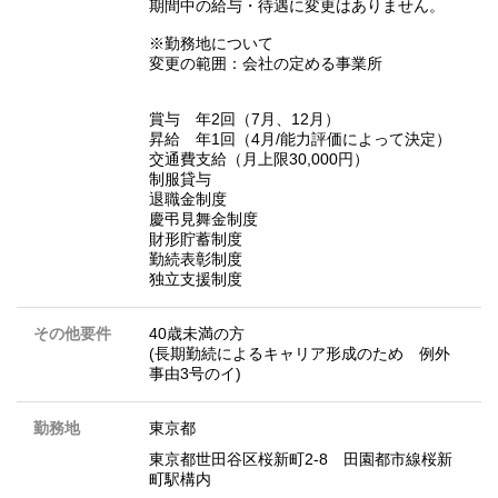
期間中の給与・待遇に変更はありません。
※勤務地について
変更の範囲：会社の定める事業所
賞与 年2回（7月、12月）
昇給 年1回（4月/能力評価によって決定）
交通費支給（月上限30,000円）
制服貸与
退職金制度
慶弔見舞金制度
財形貯蓄制度
勤続表彰制度
独立支援制度
その他要件
40歳未満の方
(長期勤続によるキャリア形成のため 例外
事由3号のイ)
勤務地
東京都
東京都世田谷区桜新町2-8 田園都市線桜新
町駅構内