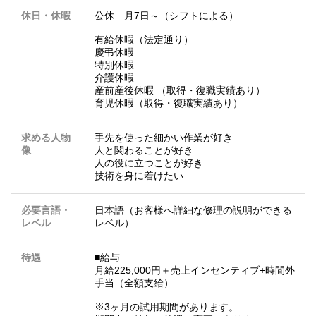
休日・休暇
公休 月7日～（シフトによる）
有給休暇（法定通り）
慶弔休暇
特別休暇
介護休暇
産前産後休暇 （取得・復職実績あり）
育児休暇（取得・復職実績あり）
求める人物
手先を使った細かい作業が好き
像
人と関わることが好き
人の役に立つことが好き
技術を身に着けたい
必要言語・
日本語（お客様へ詳細な修理の説明ができる
レベル
レベル）
待遇
■給与
月給225,000円＋売上インセンティブ+時間外
手当（全額支給）
※3ヶ月の試用期間があります。