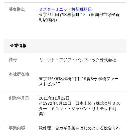
募集拠点
ミスターミニット桜新町駅店
東京都世田谷区桜新町2-8 （田園都市線桜新
町駅構内）
企業情報
商号
ミニット・アジア・パシフィック株式会社
本社所在地
東京都台東区柳橋2丁目19番6号 柳橋ファー
ストビル2F
創業年月日
2011年11月22日
※1972年8月11日 日本上陸（株式会社ミス
ター・ミニット・ジャパン・リミテッド創
業）
事業内容
靴修理・合カギ作製をはじめとする総合リペ