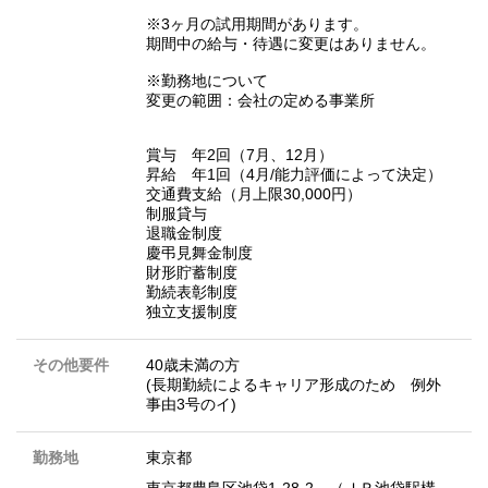
※3ヶ月の試用期間があります。
期間中の給与・待遇に変更はありません。
※勤務地について
変更の範囲：会社の定める事業所
賞与 年2回（7月、12月）
昇給 年1回（4月/能力評価によって決定）
交通費支給（月上限30,000円）
制服貸与
退職金制度
慶弔見舞金制度
財形貯蓄制度
勤続表彰制度
独立支援制度
その他要件
40歳未満の方
(長期勤続によるキャリア形成のため 例外
事由3号のイ)
勤務地
東京都
東京都豊島区池袋1-28-2 （ＪＲ池袋駅構