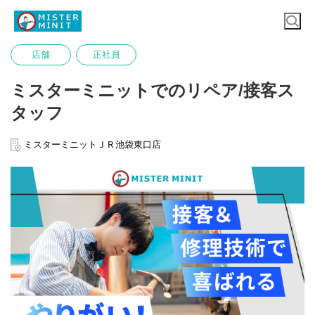
店舗
正社員
ミスターミニットでのリペア/接客ス
タッフ
ミスターミニットＪＲ池袋東口店