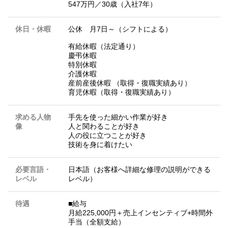
547万円／30歳（入社7年）
休日・休暇
公休 月7日～（シフトによる）
有給休暇（法定通り）
慶弔休暇
特別休暇
介護休暇
産前産後休暇 （取得・復職実績あり）
育児休暇（取得・復職実績あり）
求める人物
手先を使った細かい作業が好き
像
人と関わることが好き
人の役に立つことが好き
技術を身に着けたい
必要言語・
日本語（お客様へ詳細な修理の説明ができる
レベル
レベル）
待遇
■給与
月給225,000円＋売上インセンティブ+時間外
手当（全額支給）