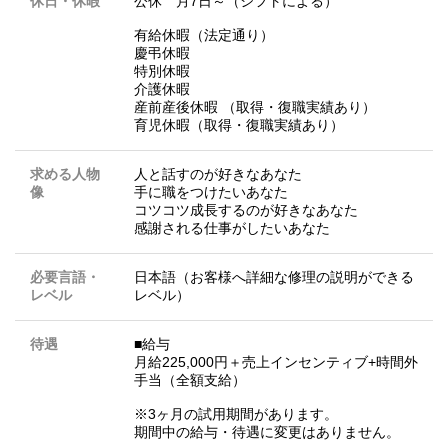
休日・休暇
公休 月7日～（シフトによる）
有給休暇（法定通り）
慶弔休暇
特別休暇
介護休暇
産前産後休暇 （取得・復職実績あり）
育児休暇（取得・復職実績あり）
求める人物
人と話すのが好きなあなた
像
手に職をつけたいあなた
コツコツ成長するのが好きなあなた
感謝される仕事がしたいあなた
必要言語・
日本語（お客様へ詳細な修理の説明ができる
レベル
レベル）
待遇
■給与
月給225,000円＋売上インセンティブ+時間外
手当（全額支給）
※3ヶ月の試用期間があります。
期間中の給与・待遇に変更はありません。