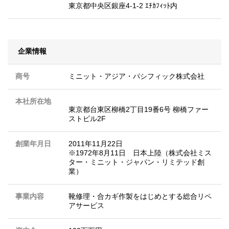
東京都中央区銀座4-1-2 ｴﾁｶﾌｨｯﾄ内
企業情報
商号
ミニット・アジア・パシフィック株式会社
本社所在地
東京都台東区柳橋2丁目19番6号 柳橋ファー
ストビル2F
創業年月日
2011年11月22日
※1972年8月11日 日本上陸（株式会社ミス
ター・ミニット・ジャパン・リミテッド創
業）
事業内容
靴修理・合カギ作製をはじめとする総合リペ
アサービス