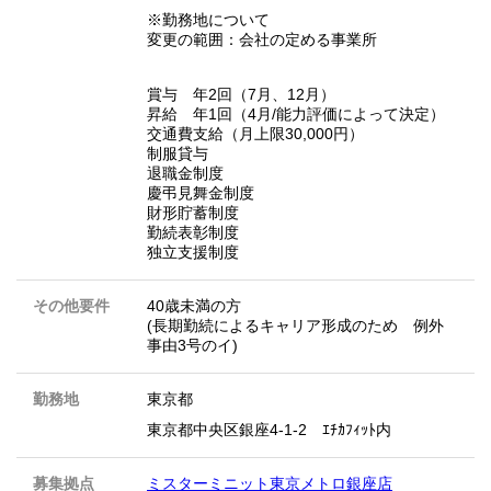
※勤務地について
変更の範囲：会社の定める事業所
賞与 年2回（7月、12月）
昇給 年1回（4月/能力評価によって決定）
交通費支給（月上限30,000円）
制服貸与
退職金制度
慶弔見舞金制度
財形貯蓄制度
勤続表彰制度
独立支援制度
その他要件
40歳未満の方
(長期勤続によるキャリア形成のため 例外
事由3号のイ)
勤務地
東京都
東京都中央区銀座4-1-2 ｴﾁｶﾌｨｯﾄ内
募集拠点
ミスターミニット東京メトロ銀座店