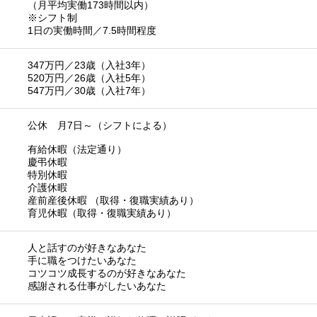
（月平均実働173時間以内）
※シフト制
1日の実働時間／7.5時間程度
347万円／23歳（入社3年）
520万円／26歳（入社5年）
547万円／30歳（入社7年）
公休 月7日～（シフトによる）
有給休暇（法定通り）
慶弔休暇
特別休暇
介護休暇
産前産後休暇 （取得・復職実績あり）
育児休暇（取得・復職実績あり）
人と話すのが好きなあなた
手に職をつけたいあなた
コツコツ成長するのが好きなあなた
感謝される仕事がしたいあなた