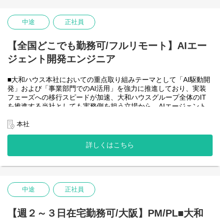
・HTML5 アプリケーション（JavaScript / jQuery / Vue.js）を用い
た管理会計システムのフロントエンド開発・保守
・CAP（Cloud Application Programming Model / Node.js）および
中途
正社員
OData を用いたデータアクセス・バックエンド開発・保守
・Node.js を用いたバックエンド開発・保守
【全国どこでも勤務可/フルリモート】AIエー
・SAP HANA SQL / Calculation View / Procedure によるデータモ
デリング・DB開発
ジェント開発エンジニア
■フルリモート勤務可能なので、勤務地は北海道から沖縄まで、全
国どこからでも働いていただけます。
■大和ハウス本社においての重点取り組みテーマとして「AI駆動開
入社日以外の出社は基本的にないので、入社後の勤務地は問いま
発」および「事業部門でのAI活用」を強力に推進しており、実装
せん。また、働く時間に制限もなく、月160時間の勤務で、午前5
フェーズへの移行スピードが加速、大和ハウスグループ全体のIT
時～22時までの間であれば、自由な時間に働いていただけます。
を推進する当社としても実務側を担う立場から、AIエージェント
業務を途中で中断したり、働く時間を調整できるので、家事、育
開発・運用を内製で安定的に推進できる体制を構築することを急
児、介護などとの両立も可能です。社員が仕事をしやすい環境を
務としチームの拡大を図っています。
本社
整えることが一番の生産性向上につながると思っておりますので
なお、フルリモート勤務可能なので、勤務地は北海道から沖縄ま
フルフレックスです。
で、日本全国どこからでも働いていただけます。
詳しくはこちら
入社日以外の出社は年１～４回程度なので、入社後の勤務地は国
内であれば問いません。
また、働く時間に制限もなく、月160時間の勤務で、午前５時～２
２時までの間であれば、自由な時間に働いていただけます。業務
を途中で中断したり、働く時間を調整できるので、家事、育児、
中途
正社員
介護などとの両立も可能です。社員が仕事をしやすい環境を整え
ることが一番の生産性向上につながると思っておりますのでフル
【週２～３日在宅勤務可/大阪】PM/PL■大和
フレックスです。