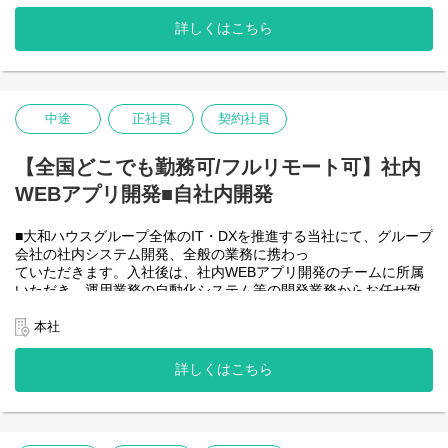
時間の勤務で、午前５時～２２時までの間であれば、自由な時間
その他
に働いていただけます。業務を途中で中断したり、働く時間を調
●請求書処理、原価管理
詳しくはこちら
整できるので、家事、育児、介護などとの両立も可能です。社員
が仕事をしやすい環境を整えることが一番の生産性向上につなが
＜クライアントは大和ハウスグループ全体＞
ると思っておりますのでフルフレックスです。
大和ハウスグループ480社、グループ従業員数(正社員のみ)48,831
名の
中途
正社員
契約社員
＜クライアントは大和ハウスグループ全体＞
全てに関わるシステムを担っています。
大和ハウスグループ480社、グループ従業員数(正社員のみ)48,831
出資は大和ハウス本体になりますが、売上好調かつDX推進の優先
名の
【全国どこでも勤務可/フルリモート可】社内
度が高いため、投資を惜しむことはありません。
全てに関わるシステムを担っています。
WEBアプリ開発■自社内開発
出資は大和ハウス本体になりますが、売上好調かつDX推進の優先
度が高いため、投資を惜しむことはありません。
潤沢なリソースのもと、最上流から変革を進めていくことが可能
■大和ハウスグループ全体のIT・DXを推進する当社にて、グループ
です。
会社の社内システム開発、全般の業務に携わっ
ていただきます。入社後は、社内WEBアプリ開発のチームに所属
＜詳細な業務例／基本的な技術仕様＞
いただき、運用業務の自動化システム等の開発業務からお任せ致
・RPAツールの導入、保守・運用
します。アジャイル開発で進めて頂きます。
業務ヒアリング、要件定義、基本設計、詳細設計、実装、テス
【将来的に】要件定義から設計、運用まで全般を行い、早い段階
本社
ト、リリースまで開発作業を一気通貫で担当していただきます。
で技術スペシャリストとして、技術面からメンバーを引っ張って
導入後はユーザーからの問い合わせ対応や不具合対応、RPA関連
いただく役割を期待しています。
詳しくはこちら
環境の運用・保守までをお任せします。
会社としてDX推進を進める中、AIを使って新たな価値を生む仕
使用ツール：
事、顧客向けシステムサービスの充実を図りたいと考えていま
-UiPath
す！
-VB.NET
-AI-OCR/DX Suite