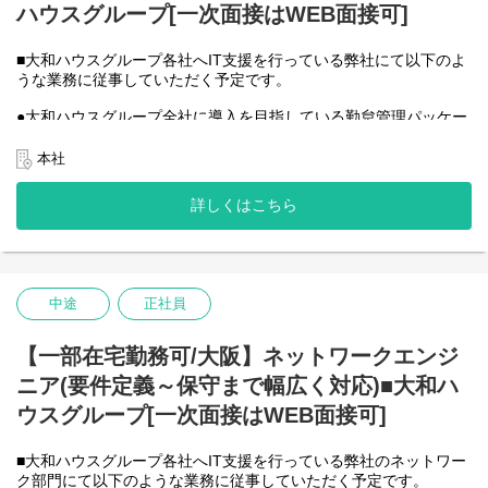
ハウスグループ[一次面接はWEB面接可]
●AIチーム(４名)●
業務内容
・Microsoft Copilot を利用したエージェント運用・管理
■大和ハウスグループ各社へIT支援を行っている弊社にて以下のよ
・生成AIを用いたAIエージェントの設計・開発・改善
うな業務に従事していただく予定です。
・Azureを利用したAIエージェント基盤の構築・連携
●大和ハウスグループ全社に導入を目指している勤怠管理パッケー
・AIエージェントの運用支援
ジシステムの展開をプロジェクトメンバーとして遂行
入社後は研修の後、チーム開発をベースにOJTを行いながら実案
→導入フェーズ※毎週お客さんとの定例会議、使用する資料の作
件に従事してもらう想定です。
本社
成、改善提案データ移行→実装(パラメータ調整等含)から運用保守
＜クライアントは大和ハウスグループ全体＞
まで対応
詳しくはこちら
出資は大和ハウス本体になりますが、売上好調かつDX推進の優先
●各フェーズでのベンダーとの進捗管理等
度が高いため、投資を惜しむことはありません。
●その他の総務・人事系システムの構築・運用保守作業をプロジェ
潤沢なリソースのもと、最上流から変革を進めていくことが可能
クトメンバーとして遂行
です。
●契約手続き、ベンダー発注作業等の事務処理
●業務時間内でのチーム改善活動→プロセス整備、ワークショップ
中途
正社員
等
【一部在宅勤務可/大阪】ネットワークエンジ
入社後のイメージ(ご経験により多少変更の可能性有)
ニア(要件定義～保守まで幅広く対応)■大和ハ
(入社後～３年程度）
ウスグループ[一次面接はWEB面接可]
リシテア展開案件、もしくは他の総務・人事系システム構築のメ
ンバーとして業務遂行。
■大和ハウスグループ各社へIT支援を行っている弊社のネットワー
(３～５年後)
ク部門にて以下のような業務に従事していただく予定です。
プロジェクトリーダーの立場で案件を複数経験していただいてい