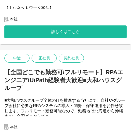
る状態。
【主なネットワーク案件】
(５年後～)
●新規営業所の開設時対応(対面でのヒアリング、見積り作成等含
責任者（チームリーダー）の立場で案件に従事したり、チームマ
む)
本社
ネジメント行っていただいている状態。
●既存営業所の移転・廃止
●既存ネットワーク環境の改善対応
詳しくはこちら
＜クライアントは大和ハウスグループ全体＞
具体的には...
大和ハウスグループ700社、グループ従業員数55,000名の全てに関
わるシステムを担っています。
構築作業
出資は大和ハウス本体になりますが、売上好調かつDX推進の優先
●ネットワーク設計
度が高いため、投資を惜しむことはありません。
中途
正社員
契約社員
→客先へ出向いてもしくはオンラインで要件定義(ネットワークに
ついて詳しくない取引先さんに対応いただくことがあります)
→お客様の予算に合わせた提案作成
【全国どこでも勤務可/フルリモート】RPAエ
●各種機材、ベンダーの手配(敷設は編者では行わず外部へ委託)
ンジニア/UiPath経験者大歓迎■大和ハウスグ
→上記に対しての予算・売上の管理
●敷設(外部ベンダー)の進行管理
ループ
→工事が発生しないような簡単な作業で済む場合は実際に行う事
もあります
■大和ハウスグループ全体のITを推進する当社にて、自社やグルー
●動作確認等を行い検収
プ会社に必要なRPAシステムの導入・開発・保守運用をお任せ致
保守運用
します。フルリモート勤務可能なので、勤務地は北海道から沖縄
●トラブル対応
まで、全国どこからでも
→アラート発生時の対応
働いていただけます。入社日以外の出社は基本的にないので、入
※監視は24h365dで対応(ほとんどが翌営業日対応)
社後の勤務地は問いません。また、働く時間に制限もなく、月160
本社
●クライアント要望対応