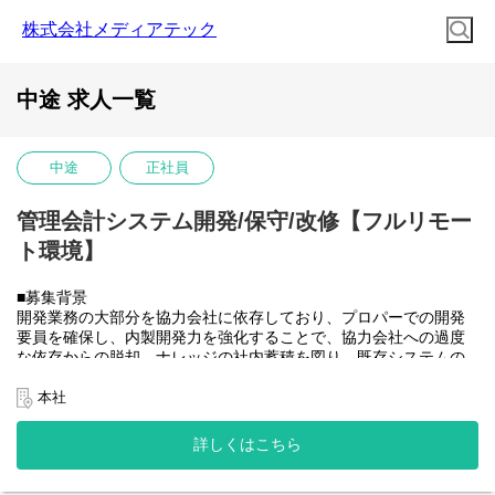
株式会社メディアテック
中途 求人一覧
中途
正社員
管理会計システム開発/保守/改修【フルリモー
ト環境】
■募集背景
開発業務の大部分を協力会社に依存しており、プロパーでの開発
要員を確保し、内製開発力を強化することで、協力会社への過度
な依存からの脱却、ナレッジの社内蓄積を図り、既存システムの
開発体制を安定させたうえで将来的に社内のSAP開発需要にも対
応できるチームへと成長させていきたい。
本社
■業務内容
大和ハウスグループ全体のITを推進する当社にて、グループ会社
詳しくはこちら
(大和ハウス含)の社内システム開発、改修に携わって頂きます。
具体的には...