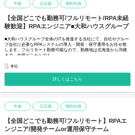
＜クライアントは大和ハウスグループ全体＞
-MySQL など
中途
正社員
契約社員
大和ハウスグループ480社、グループ従業員数(正社員のみ)48,831
名の
全てに関わるシステムを担っています。
【全国どこでも勤務可/フルリモート/RPA未経
出資は大和ハウス本体になりますが、売上好調かつDX推進の優先
験歓迎】RPAエンジニア■大和ハウスグループ
度が高いため、
投資を惜しむことはありません。
潤沢なリソースのもと、最上流から変革を進めていくことが可能
■大和ハウスグループ全体のITを推進する当社にて、自社やグルー
です。
プ会社に必要なRPAシステムの導入・開発・保守運用をお任せ致
します。フルリモート勤務可能なので、勤務地は北海道から沖縄
＜詳細な業務例／基本的な技術仕様＞
まで、全国どこからでも
・ローコード開発
働いていただけます。入社日以外の出社は基本的にないので、入
ローコード開発プラットフォームを導入し、レガシー化した業務
社後の勤務地は問いません。また、働く時間に制限もなく、月160
本社
基幹システムの改善などに取り組んでいます。
時間の勤務で、午前5時～22時までの間であれば、自由な時間に働
-Outsystems
いていただけます。業務を途中で中断したり、働く時間を調整で
詳しくはこちら
-JavaScript
きるので、家事、育児、介護などとの両立も可能です。社員が仕
事をしやすい環境を整えることが一番の生産性向上につながると
思っておりますのでフルフレックスです。
中途
正社員
契約社員
＜クライアントは大和ハウスグループ全体＞
大和ハウスグループ480社、グループ従業員数(正社員のみ)48,831
名の
【全国どこでも勤務可/フルリモート】RPAエ
全てに関わるシステムを担っています。
ンジニア/開発チームor運用保守チーム
出資は大和ハウス本体になりますが、売上好調かつDX推進の優先