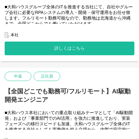
度が高いため、投資を惜しむことはありません。
潤沢なリソースのもと、最上流から変革を進めていくことが可能
■大和ハウスグループ全体のITを推進する当社にて、自社やグルー
です。
プ会社に必要なRPAシステムの導入・開発・保守運用をお任せ致
します。フルリモート勤務可能なので、勤務地は北海道から沖縄
＜詳細な業務例／基本的な技術仕様＞
まで、全国どこからでも働いていただけます。
・RPAツールの導入、保守・運用
入社日以外の出社は基本的にないので、入社後の勤務地は問いま
業務フローのヒアリングからRPAロボットが代替する要件定義、
せん。
本社
シナリオ作成をもとにした開発作業を担当いただきます。導入後
また、働く時間に制限もなく、月160時間の勤務で、午前５時～２
の不具合対応やバージョンアップなど、保守運用までをお任せし
２時までの間であれば、自由な時間に働いていただけます。業務
詳しくはこちら
ます。使用ツールの制約があり、1人で1案件を担当します。
を途中で中断したり、働く時間を調整できるので、家事、育児、
使用ツール：
介護などとの両立も可能です。社員が仕事をしやすい環境を整え
-UiPath
ることが一番の生産性向上につながると思っておりますのでフル
-VB.NET
フレックスです。
-AI-OCR/DX Suite
-MySQL など
中途
正社員
・開発チーム(６名)
大和ハウスグループ全体のIT・DXを推進する当社にて、自社やグ
ループ会社に必要なRPA(UiPath)の導入・開発を一人一案件担当し
【全国どこでも勤務可/フルリモート】AI駆動
ていただきヒアリングからお任せします。
開発エンジニア
工期は短い物だと１カ月から長い物だと半年くらいの物が多いで
す。
■大和ハウス本社においての重点取り組みテーマとして「AI駆動開
・運用保守チーム(２名)
発」および「事業部門でのAI活用」を強力に推進しており、実装
大和ハウスグループ全体のIT・DXを推進する当社にて、自社やグ
フェーズへの移行スピードも加速、大和ハウスグループ全体のIT
ループ会社に導入したRPA(UiPath)の運用、保守、問い合わせ対応
を推進する当社としても実務側を担う立場から、内製で安定的に
をお任せします。
推進できる体制を構築することを急務としチームの拡大を図って