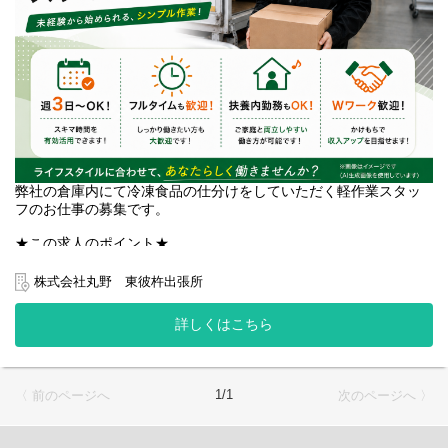
弊社の倉庫内にて冷凍食品の仕分けをしていただく軽作業スタッ
フのお仕事の募集です。
★この求人のポイント★
・週3日、1日3時間から勤務可能！
・Wワーク、扶養内勤務大歓迎です！
株式会社丸野 東彼杵出張所
・社員登用制度あり！
詳しくはこちら
*入社時期、調整いたします！
すぐにでもお仕事を始めたい方、在職中で入社時期を相談したい
方、ご家族と相談してじっくり決めたい方…ご遠慮なくお申し付
けください！ベストなタイミングでご面接、ご入社できるよう調
1/1
〈 前のページへ
次のページへ 〉
整いたします。
お気軽にご相談ください。