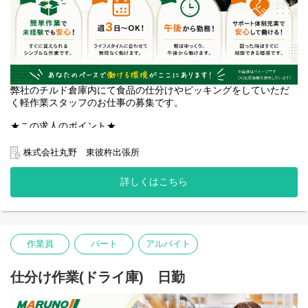
弊社のチルド倉庫内にて食品の仕分けやピッキングをしていただ
く軽作業スタッフのお仕事の募集です。
★この求人のポイント★
・朝はゆっくり午後から出勤！
・Wワークも歓迎！週3日、1日3時間から勤務可能♪
株式会社丸野 東彼杵出張所
勤務時間は15時～6時の間でご相談ください◎
・経験不問！どなたでも活躍できます♪
詳しくはこちら
・シンプルな作業内容＆軽量物メインで未経験の方も安心◎
*入社時期、調整いたします！
すぐにでもお仕事を始めたい方、在職中で入社時期を相談したい
方、ご家族と相談してじっくり決めたい方…ご遠慮なくお申し付
作業員
パート
アルバイト
けください！ベストなタイミングでご面接、ご入社できるよう調
整いたします。
お気軽にご相談ください。
仕分け作業(ドライ庫) 日勤
*お仕事について気になることがある、より詳細にお話を聞きたい