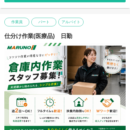
すぐにでもお仕事を始めたい方、在職中で入社時期を相談したい
方、ご家族と相談してじっくり決めたい方…ご遠慮なくお申し付
けください！ベストなタイミングでご面接、ご入社できるよう調
整いたします。
作業員
パート
アルバイト
お気軽にご相談ください。
*お仕事について気になることがある、より詳細にお話を聞きたい
仕分け作業(医療品) 日勤
という方についてはお気軽にお電話いただければと思います。
TEL:095-839-7502
川棚町、波佐見町、嬉野市(佐賀県)から通勤しているスタッフ多
数。佐世保市、武雄市（佐賀県）から通勤している方も。もちろ
んマイカー通勤OKです♪