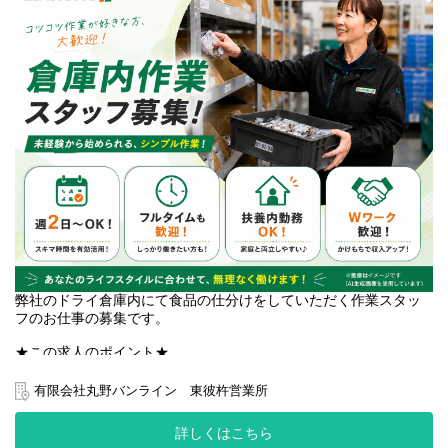
という方についてはお気軽にお電話いただければと思います。
TEL:095-839-7502
川棚町、波佐見町、嬉野市(佐賀県)から通勤しているスタッフ多
数。佐世保市、武雄市（佐賀県）から通勤している方も。もちろ
んマイカー通勤OKです♪
弊社のドライ倉庫内にて食品の仕分けをしていただく作業スタッ
フのお仕事の募集です。
★この求人のポイント★
・週2日から勤務可能！希望シフトで働けます♪
・Wワーク、扶養内勤務大歓迎です！
有限会社丸野バンライン 東彼杵営業所
・モクモク作業なので自分のペースで仕事をしたい人におススメ
詳しくはこちら
*入社時期、調整いたします！