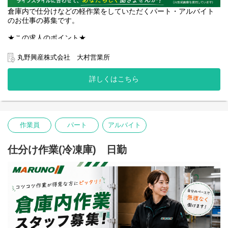
倉庫内で仕分けなどの軽作業をしていただくパート・アルバイト
のお仕事の募集です。
★この求人のポイント★
・モクモク作業！自分のペースで仕事をしたい方におススメ
・うれしい土日固定休み。週二日から勤務可能
丸野興産株式会社 大村営業所
・軽量な商品で体もラクラク！
詳しくはこちら
*入社時期、調整いたします！
すぐにでもお仕事を始めたい方、在職中で入社時期を相談したい
方、ご家族と相談してじっくり決めたい方…ご遠慮なくお申し付
けください！ベストなタイミングでご面接、ご入社できるよう調
整いたします。
作業員
パート
アルバイト
*お仕事について気になることがある、より詳細にお話を聞きたい
という方についてはお気軽にお電話いただければと思います。
仕分け作業(冷凍庫) 日勤
TEL:095-839-7502
東彼杵町、諫早市や長崎市から通勤しているスタッフ多数在籍。
もちろんマイカー通勤OKです♪