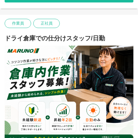
すぐにでもお仕事を始めたい方、在職中で入社時期を相談したい
方、ご家族と相談してじっくり決めたい方…ご遠慮なくお申し付
けください！ベストなタイミングでご面接、ご入社できるよう調
整いたします。
作業員
正社員
お気軽にご相談ください。
*お仕事について気になることがある、より詳細にお話を聞きたい
ドライ倉庫での仕分けスタッフ/日勤
という方についてはお気軽にお電話いただければと思います。
TEL:095-839-7502
川棚町、波佐見町、嬉野市(佐賀県)から通勤しているスタッフ多
数。佐世保市、武雄市（佐賀県）から通勤している方も。もちろ
んマイカー通勤OKです♪