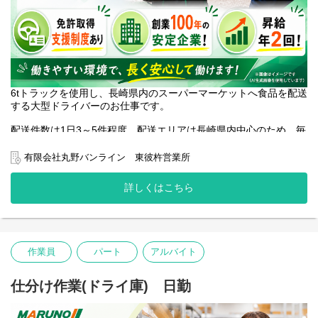
6tトラックを使用し、長崎県内のスーパーマーケットへ食品を配送
する大型ドライバーのお仕事です。
配送件数は1日3～5件程度。配送エリアは長崎県内中心のため、毎
日自宅へ帰ることができます。
有限会社丸野バンライン 東彼杵営業所
使用するのは大型車としては比較的扱いやすい6tトラック。「大型
免許はあるけれど、いきなり大きな車両は不安」という方にも始
詳しくはこちら
めやすい環境です。
荷物の積み下ろしにはカゴ台車を使用するため、負担を抑えなが
ら作業できます。
作業員
パート
アルバイト
勤務時間は3:00～12:00。昼過ぎには業務を終えられるため、自分
の時間も大切にしながら働けます。
仕分け作業(ドライ庫) 日勤
地元で長く働きたい方、大型ドライバーとして経験を積みたい方
をお待ちしています。