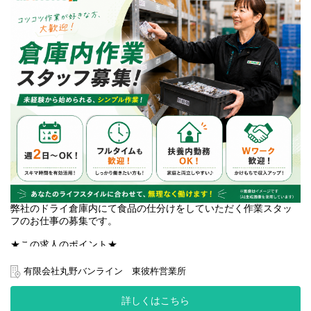
弊社のドライ倉庫内にて食品の仕分けをしていただく作業スタッ
フのお仕事の募集です。
★この求人のポイント★
・週2日から勤務可能！希望シフトで働けます♪
・Wワーク、扶養内勤務大歓迎です！
有限会社丸野バンライン 東彼杵営業所
・モクモク作業なので自分のペースで仕事をしたい人におススメ
詳しくはこちら
*入社時期、調整いたします！