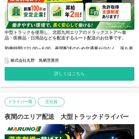
中型トラックを使用し、北部九州エリアのドラッグストアへ食
品・医療品・日用品などを配送するルート配送のお仕事です。
勤務時間は21:00～6:00。夜間配送のため交通量が少なく、落ち着
いて運転に集中しやすい環境です。
株式会社丸野 鳥栖営業所
配送する商品は比較的軽量なものが中心。積み降ろしにはカゴ台
車を使用するため、体への負担を抑えながら作業できます。
詳しくはこちら
応募には中型免許（8t限定可）が必要です。資格取得支援制度を活
用して大型免許を取得し、キャリアアップを目指すことも可能で
す。
ドライバー職
正社員
約7割のドライバーが未経験からスタートしています。ドライバー
に挑戦したい方をお待ちしています。
夜間のエリア配送 大型トラックドライバー