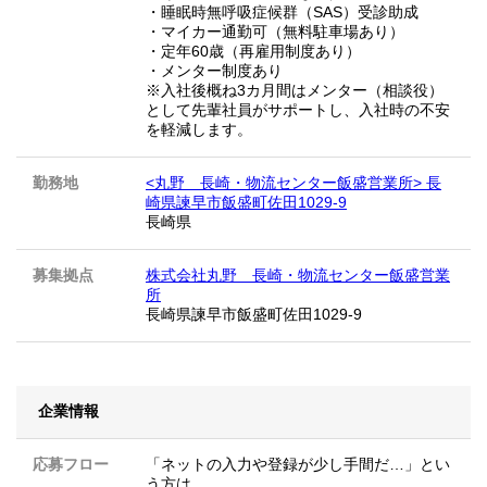
・睡眠時無呼吸症候群（SAS）受診助成
・マイカー通勤可（無料駐車場あり）
・定年60歳（再雇用制度あり）
・メンター制度あり
※入社後概ね3カ月間はメンター（相談役）
として先輩社員がサポートし、入社時の不安
を軽減します。
勤務地
<丸野 長崎・物流センター飯盛営業所> 長
崎県諫早市飯盛町佐田1029-9
長崎県
募集拠点
株式会社丸野 長崎・物流センター飯盛営業
所
長崎県諫早市飯盛町佐田1029-9
企業情報
応募フロー
「ネットの入力や登録が少し手間だ…」とい
う方は、