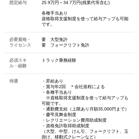
想定給与
25.9万円～34.7万円(残業代等含む)
各種手当あり
資格取得支援制度を使って給与アップも可能
です。
必要資格・
要 大型免許
ライセンス
要 フォークリフト免許
必須スキ
トラック乗務経験
ル・経験
待遇
・昇給あり
・賞与年2回 ＊会社規程による
・各種手当あり
※資格取得支援制度を使って給与アップも
可能です。
・通勤費支給（上限あり月額35,000円まで）
・慶弔見舞金制度
・レクリエーション費用助成制度
・資格免許取得助成制度
（大型、中型、けん引、フォークリフト、玉
掛け、移動式クレーンなど）